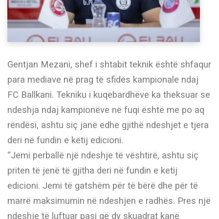
Gentjan Mezani, shef i shtabit teknik është shfaqur
para mediave në prag të sfidës kampionale ndaj
FC Ballkani. Tekniku i kuqebardhëve ka theksuar se
ndeshja ndaj kampionëve në fuqi është me po aq
rëndësi, ashtu siç janë edhe gjithë ndeshjet e tjera
deri në fundin e këtij edicioni.
“Jemi perballë një ndeshje të vështirë, ashtu siç
priten të jenë të gjitha deri në fundin e ketij
edicioni. Jemi të gatshëm për të bërë dhe për të
marrë maksimumin në ndeshjen e radhës. Pres një
ndeshje të luftuar pasi që dy skuadrat kanë