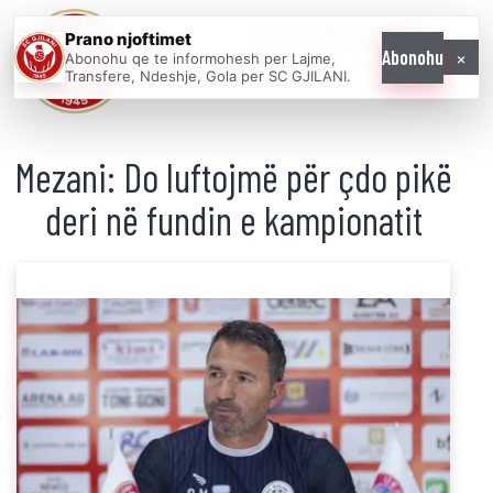
Prano njoftimet
WE COME AS
×
Abonohu
Abonohu qe te informohesh per Lajme,
ONE
Transfere, Ndeshje, Gola per SC GJILANI.
Mezani: Do luftojmë për çdo pikë
deri në fundin e kampionatit