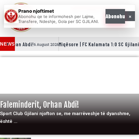
Prano njoftimet
WE COME AS
×
Abonohu
Abonohu qe te informohesh per Lajme,
ONE
Transfere, Ndeshje, Gola per SC GJILANI.
t, Orhan Abdi!
Miqësore | FC Kalamata 1:0 SC Gjilani
NEWS
6 August 2026
LAJME
NEWS
Faleminderit, Orhan Abdi!
Sport Club Gjilani njofton se, me marrëveshje të dyanshme,
është …