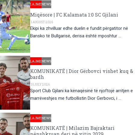
LAJME
NEWS
Miqësore | FC Kalamata 1:0 SC Gjilani
1 AUGUST 2026
Ekipi ka zhvilluar edhe duelin e fundit përgatitor në
Bansko të Bullgarisë, derisa është mposhtur …
LAJME
NEWS
KOMUNIKATË | Dior Gërbovci vishet kuq &
bardh
31 JULY 2026
Sport Club Gjilani ka kënaqësinë të njoftojë arritjen e
marrëveshjes me futbollistin Dior Gerbovci, i …
LAJME
NEWS
KOMUNIKATË | Milazim Bajraktari
nënshkruan deri në vitin 2029