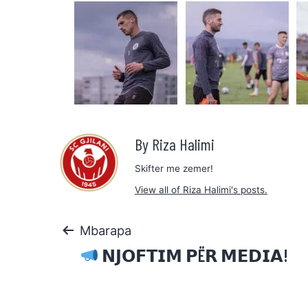
By Riza Halimi
Skifter me zemer!
View all of Riza Halimi's posts.
Mbarapa
𝗡𝗝𝗢𝗙𝗧𝗜𝗠 𝗣Ë𝗥 𝗠𝗘𝗗𝗜𝗔!