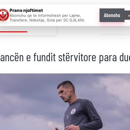
Prano njoftimet
Abonohu
Abonohu qe te informohesh per Lajme,
E AS ONE
Transfere, Ndeshje, Gola per SC GJILANI.
Home
News
ancën e fundit stërvitore para du