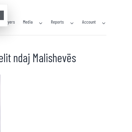
×
Players
Media
Reports
Account
elit ndaj Malishevës