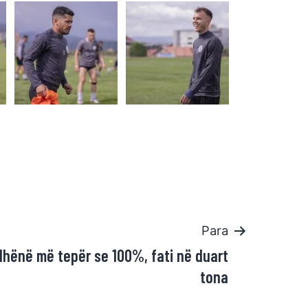
Para
dhënë më tepër se 100%, fati në duart
tona