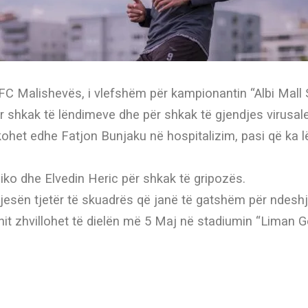
aj FC Malishevës, i vlefshëm për kampionantin “Albi Mall
ër shkak të lëndimeve dhe për shkak të gjendjes virusale
kohet edhe Fatjon Bunjaku në hospitalizim, pasi që ka
iko dhe Elvedin Heric për shkak të gripozës.
esën tjetër të skuadrës që janë të gatshëm për ndeshj
it zhvillohet të dielën më 5 Maj në stadiumin “Liman G