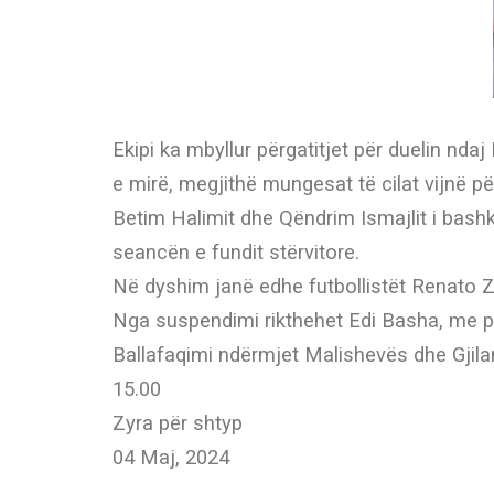
Ekipi ka mbyllur përgatitjet për duelin nd
e mirë, megjithë mungesat të cilat vijnë p
Betim Halimit dhe Qëndrim Ismajlit i bash
seancën e fundit stërvitore.
Në dyshim janë edhe futbollistët Renato Z
Nga suspendimi rikthehet Edi Basha, me pj
Ballafaqimi ndërmjet Malishevës dhe Gjilan
15.00
Zyra për shtyp
04 Maj, 2024