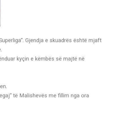
 Superliga”. Gjendja e skuadrës është mjaft
.
 lënduar kyçin e këmbës së majtë në
en.
egaj” të Malishevës me fillim nga ora