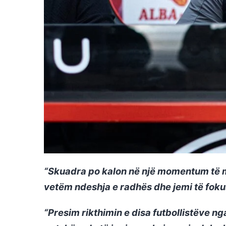
“Skuadra po kalon në një momentum të mi
vetëm ndeshja e radhës dhe jemi të foku
“Presim rikthimin e disa futbollistëve nga