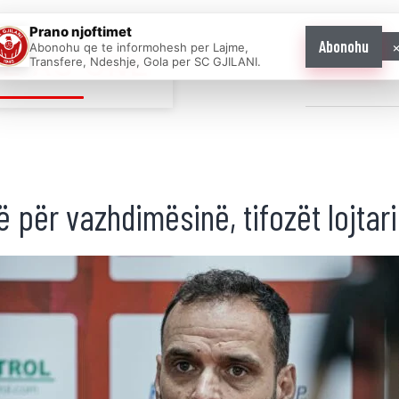
Prano njoftimet
Abonohu
Abonohu qe te informohesh per Lajme,
E AS ONE
Transfere, Ndeshje, Gola per SC GJILANI.
Home
News
më për vazhdimësinë, tifozët lojtari