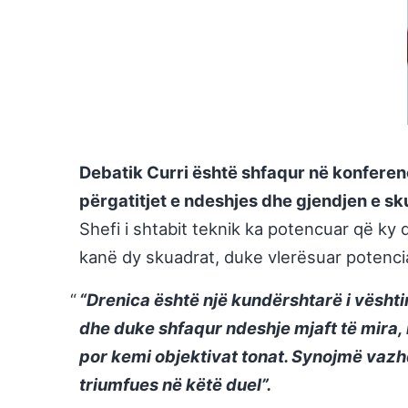
Debatik Curri është shfaqur në konferenc
përgatitjet e ndeshjes dhe gjendjen e sk
Shefi i shtabit teknik ka potencuar që ky 
kanë dy skuadrat, duke vlerësuar potencia
“Drenica është një kundërshtarë i vështi
dhe duke shfaqur ndeshje mjaft të mira, 
por kemi objektivat tonat. Synojmë vazhd
triumfues në këtë duel”.