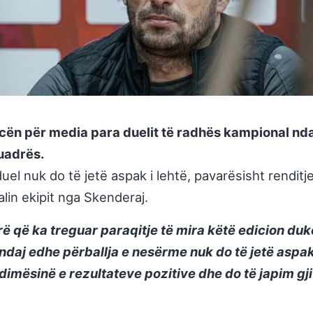
ën për media para duelit të radhës kampional ndaj
uadrës.
duel nuk do të jetë aspak i lehtë, pavarësisht rendit
lin ekipit nga Skenderaj.
rë që ka treguar paraqitje të mira këtë edicion du
ndaj edhe përballja e nesërme nuk do të jetë aspak
imësinë e rezultateve pozitive dhe do të japim gji