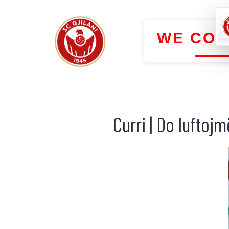
WE COM
Curri | Do luftoj