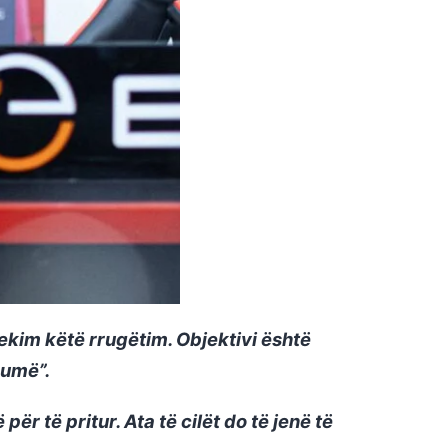
kim këtë rrugëtim. Objektivi është
humë”.
r të pritur. Ata të cilët do të jenë të