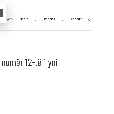
×
Players
Media
Reports
Account
 numër 12-të i yni