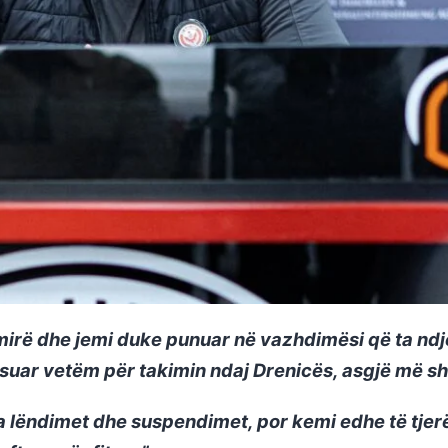
rë dhe jemi duke punuar në vazhdimësi që ta ndje
suar vetëm për takimin ndaj Drenicës, asgjë më s
 lëndimet dhe suspendimet, por kemi edhe të tjerë pë