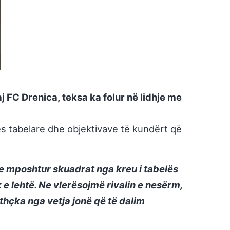
 FC Drenica, teksa ka folur në lidhje me
jes tabelare dhe objektivave të kundërt që
ke mposhtur skuadrat nga kreu i tabelës
 e lehtë. Ne vlerësojmë rivalin e nesërm,
thçka nga vetja jonë që të dalim