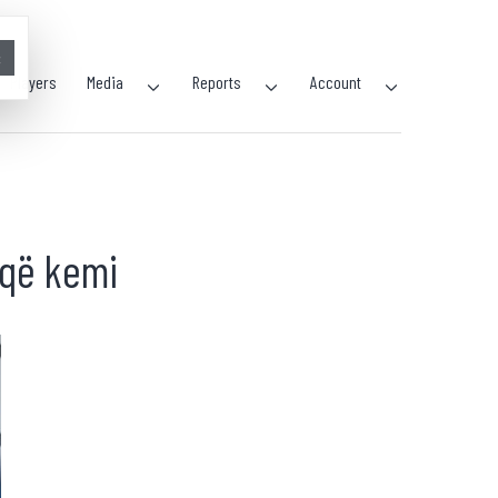
×
Players
Media
Reports
Account
 që kemi