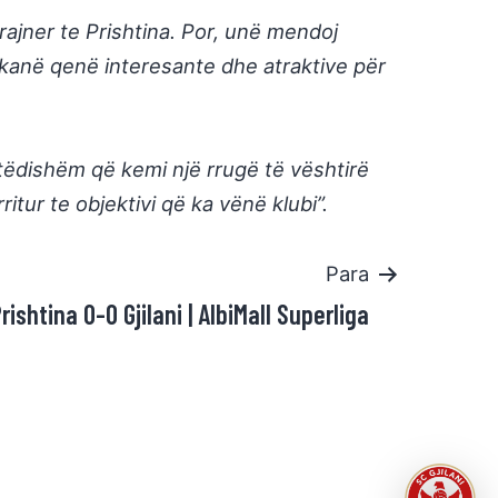
rajner te Prishtina. Por, unë mendoj
ë kanë qenë interesante dhe atraktive për
tëdishëm që kemi një rrugë të vështirë
itur te objektivi që ka vënë klubi”.
Para
rishtina 0-0 Gjilani | AlbiMall Superliga