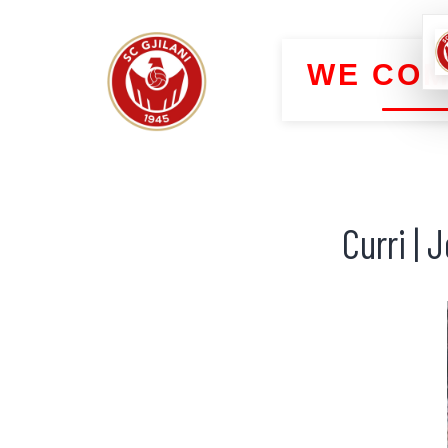
WE COM
Curri |