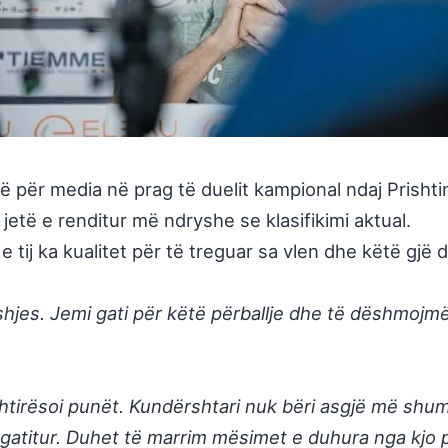
 për media në prag të duelit kampional ndaj Prishti
 jetë e renditur më ndryshe se klasifikimi aktual.
e tij ka kualitet për të treguar sa vlen dhe këtë gjë
jes. Jemi gati për këtë përballje dhe të dëshmojmë 
htirësoi punët. Kundërshtari nuk bëri asgjë më shum
rgatitur. Duhet të marrim mësimet e duhura nga kjo p