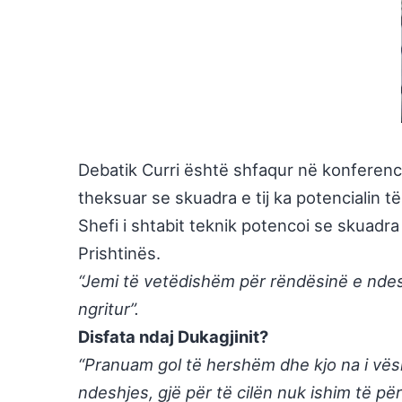
Debatik Curri është shfaqur në konferencë
theksuar se skuadra e tij ka potencialin të
Shefi i shtabit teknik potencoi se skuadra 
Prishtinës.
“Jemi të vetëdishëm për rëndësinë e ndesh
ngritur”.
Disfata ndaj Dukagjinit?
“Pranuam gol të hershëm dhe kjo na i vës
ndeshjes, gjë për të cilën nuk ishim të pë