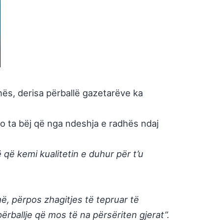
nës, derisa përballë gazetarëve ka
 do ta bëj që nga ndeshja e radhës ndaj
që kemi kualitetin e duhur për t’u
ë, përpos zhagitjes të tepruar të
ërballje që mos të na përsëriten gjerat”.