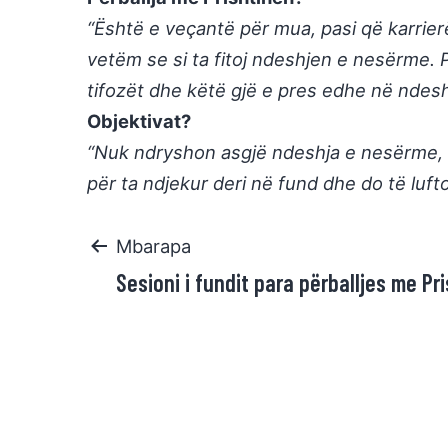
“Është e veçantë për mua, pasi që karrier
vetëm se si ta fitoj ndeshjen e nesërme. 
tifozët dhe këtë gjë e pres edhe në ndes
Objektivat?
“Nuk ndryshon asgjë ndeshja e nesërme, ç
për ta ndjekur deri në fund dhe do të lufto
Mbarapa
Sesioni i fundit para përballjes me Pr