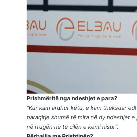
Prishmëritë nga ndeshjet e para?
“Kur kam ardhur këtu, e kam theksuar edhe
paraqitje shumë të mira në dy ndeshjet e 
në rrugën në të cilën e kemi nisur”.
Përballja me Prishtinën?