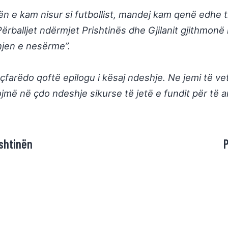
ën e kam nisur si futbollist, mandej kam qenë edhe t
Përballjet ndërmjet Prishtinës dhe Gjilanit gjithmon
hjen e nesërme”.
farëdo qoftë epilogu i kësaj ndeshje. Ne jemi të ve
jmë në çdo ndeshje sikurse të jetë e fundit për të arr
ishtinën
P