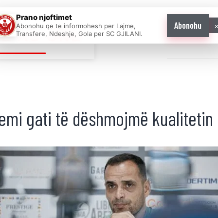
Prano njoftimet
Abonohu
Abonohu qe te informohesh per Lajme,
E AS ONE
Transfere, Ndeshje, Gola per SC GJILANI.
Home
News
 Jemi gati të dëshmojmë kualitetin