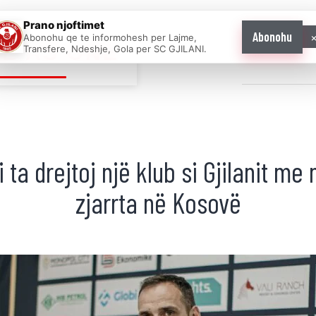
Prano njoftimet
Abonohu
Abonohu qe te informohesh per Lajme,
E AS ONE
Transfere, Ndeshje, Gola per SC GJILANI.
Home
News
 ta drejtoj një klub si Gjilanit me
zjarrta në Kosovë