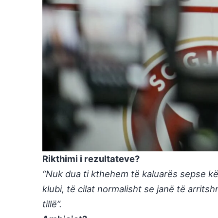
Rikthimi i rezultateve?
“Nuk dua ti kthehem të kaluarës sepse kë
klubi, të cilat normalisht se janë të arrit
tillë”.