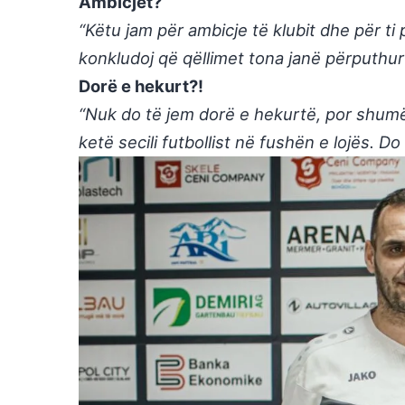
Ambicjet?
“Këtu jam për ambicje të klubit dhe për ti
konkludoj që qëllimet tona janë përputhur
Dorë e hekurt?!
“Nuk do të jem dorë e hekurtë, por shumë
ketë secili futbollist në fushën e lojës. Do