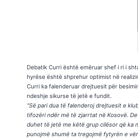
Debatik Curri është emëruar shef i ri i sh
hyrëse është shprehur optimist në realizim
Curri ka falenderuar drejtuesit për besimi
ndeshje sikurse të jetë e fundit.
“Së pari dua të falenderoj drejtuesit e kl
tifozëri ndër më të zjarrtat në Kosovë. 
duhet të jetë me këtë grup cilësor që ka n
punojmë shumë ta tregojmë fytyrën e vërte