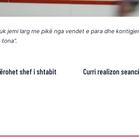
uk jemi larg me pikë nga vendet e para dhe kontigjen
 tona”.
ërohet shef i shtabit
Curri realizon seancë