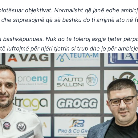
 plotësuar objektivat. Normalisht që janë edhe ambic
 dhe shpresojmë që së bashku do ti arrijmë ato në f
 bashkëpunues. Nuk do të toleroj asgjë tjetër përpo
 të luftojmë për njëri tjetrin si trup dhe jo për ambicj