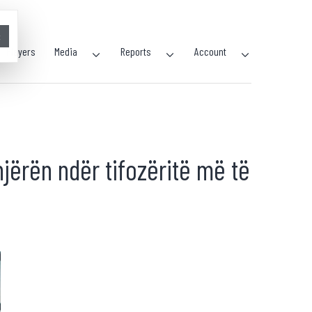
×
Players
Media
Reports
Account
 njërën ndër tifozëritë më të