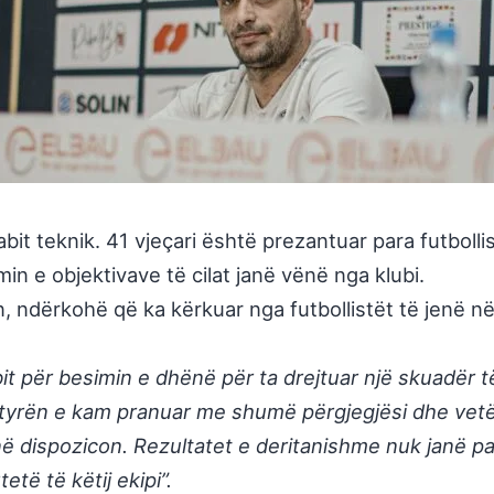
tabit teknik. 41 vjeçari është prezantuar para futboll
in e objektivave të cilat janë vënë nga klubi.
n, ndërkohë që ka kërkuar nga futbollistët të jenë në
ubit për besimin e dhënë për ta drejtuar një skuadër 
Detyrën e kam pranuar me shumë përgjegjësi dhe vetë
ë dispozicon. Rezultatet e deritanishme nuk janë pas
të të këtij ekipi”.