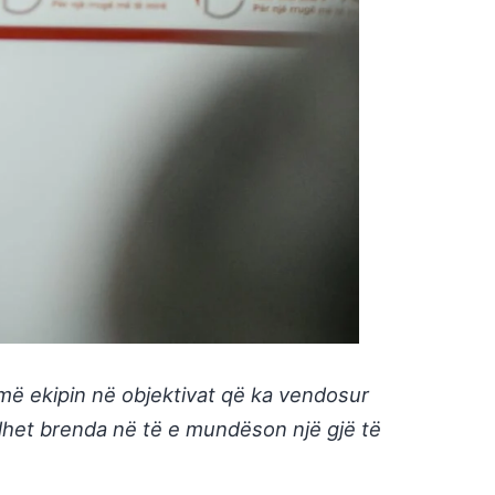
më ekipin në objektivat që ka vendosur
ndodhet brenda në të e mundëson një gjë të