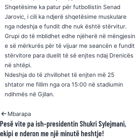
Shqetësime ka patur për futbollistin Senad
Jarovic, i cili ka ndjerë shqetësime muskulare
nga ndeshja e fundit dhe nuk është stërvitur.
Grupi do të mblidhet edhe njëherë në mëngjesin
e së mërkurës për të vijuar me seancën e fundit
stërvitore para duelit të së enjtes ndaj Drenicës
në shtëpi.
Ndeshja do të zhvillohet të enjten më 25
shtator me fillim nga ora 15:00 në stadiumin
ndihmës në Gjilan.
Mbarapa
Pesë vite pa ish-presidentin Shukri Sylejmani,
ekipi e nderon me një minutë heshtje!