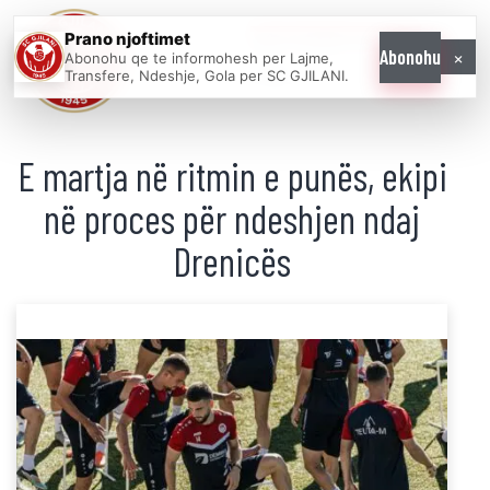
Prano njoftimet
WE COME AS
×
Abonohu
Abonohu qe te informohesh per Lajme,
ONE
Transfere, Ndeshje, Gola per SC GJILANI.
E martja në ritmin e punës, ekipi
në proces për ndeshjen ndaj
Drenicës