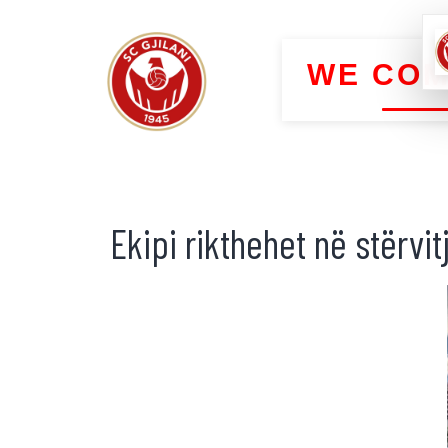
WE COM
Ekipi rikthehet në stërvit