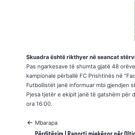
Skuadra është rikthyer në seancat stërvi
Pas ngarkesave të shumta gjatë 48 orëve t
kampionale përballë FC Prishtinës në “Fadi
Futbollistët janë informuar mbi gjendjen s
Pjesa tjetër e ekipit janë të gatshëm për d
ora 16:00.
Mbarapa
Përditësim | Raporti mjekësor për Oltio