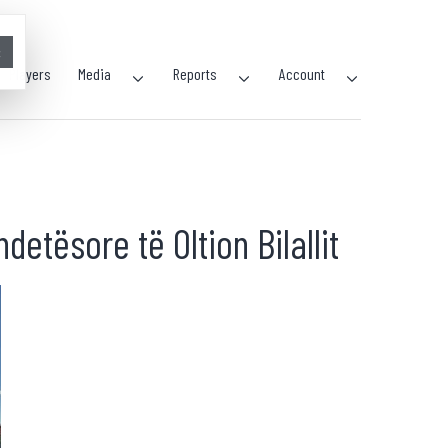
×
Players
Media
Reports
Account
detësore të Oltion Bilallit