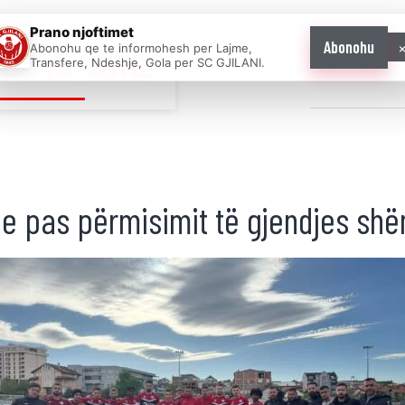
Prano njoftimet
Abonohu
Abonohu qe te informohesh per Lajme,
E AS ONE
Transfere, Ndeshje, Gola per SC GJILANI.
Home
News
je pas përmisimit të gjendjes shën