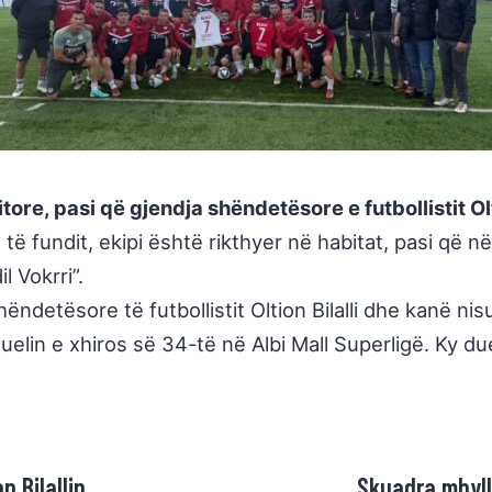
tore, pasi që gjendja shëndetësore e futbollistit O
ë fundit, ekipi është rikthyer në habitat, pasi që n
l Vokrri”.
hëndetësore të futbollistit Oltion Bilalli dhe kanë ni
uelin e xhiros së 34-të në Albi Mall Superligë. Ky due
n Bilallin
Skuadra mbyll 