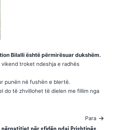
ltion Bilalli është përmirësuar dukshëm.
ë vikend troket ndeshja e radhës
sur punën në fushën e blertë.
l do të zhvillohet të dielen me fillim nga
Para
përgatitjet për sfidën ndaj Prishtinës