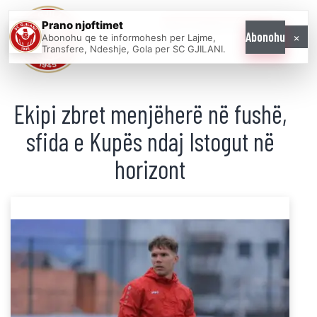
Prano njoftimet
WE COME AS
×
Abonohu
Abonohu qe te informohesh per Lajme,
ONE
Transfere, Ndeshje, Gola per SC GJILANI.
Ekipi zbret menjëherë në fushë,
sfida e Kupës ndaj Istogut në
horizont