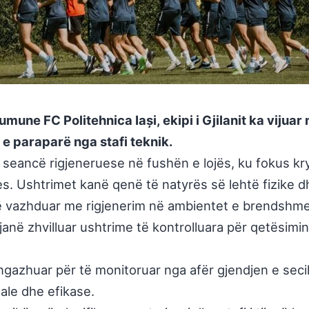
mune FC Politehnica Iași, ekipi i Gjilanit ka viju
e paraparë nga stafi teknik.
 seancë rigjeneruese në fushën e lojës, ku fokus krye
es. Ushtrimet kanë qenë të natyrës së lehtë fizike 
në vazhduar me rigjenerim në ambientet e brendshme 
anë zhvilluar ushtrime të kontrolluara për qetësimi
ngazhuar për të monitoruar nga afër gjendjen e secili
ale dhe efikase.