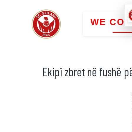
WE COM
Ekipi zbret në fushë p