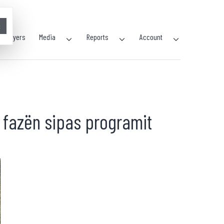
×
Players
Media
Reports
Account
n fazën sipas programit