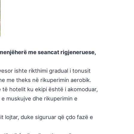
ar menjëherë me seancat rigjeneruese,
sor ishte rikthimi gradual i tonusit
dhe me theks në rikuperimin aerobik.
të hotelit ku ekipi është i akomoduar,
n e muskujve dhe rikuperimin e
t lojtar, duke siguruar që çdo fazë e