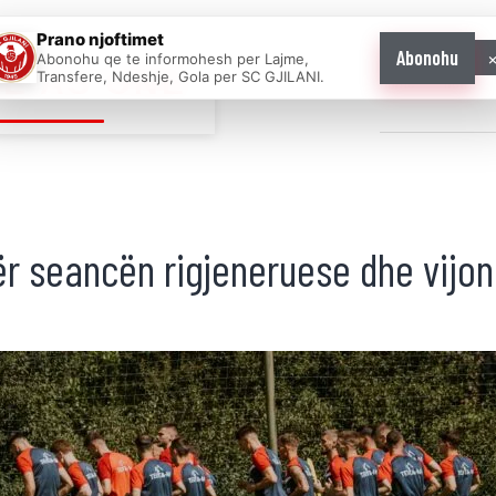
Prano njoftimet
Abonohu
Abonohu qe te informohesh per Lajme,
E AS ONE
Transfere, Ndeshje, Gola per SC GJILANI.
Home
News
ër seancën rigjeneruese dhe vijo