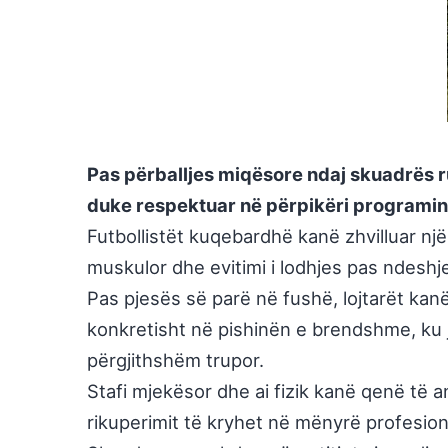
Pas përballjes miqësore ndaj skuadrës ru
duke respektuar në përpikëri programin 
Futbollistët kuqebardhë kanë zhvilluar një
muskulor dhe evitimi i lodhjes pas ndeshj
Pas pjesës së parë në fushë, lojtarët ka
konkretisht në pishinën e brendshme, ku j
përgjithshëm trupor.
Stafi mjekësor dhe ai fizik kanë qenë të a
rikuperimit të kryhet në mënyrë profesion