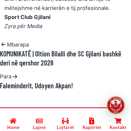
mëtejshme në karrierën e tij profesionale.
Sport Club Gjilani
Zyra për Media
Mbarapa
KOMUNIKATË | Oltion Bilalli dhe SC Gjilani bashkë
deri në qershor 2028
Para
Faleminderit, Udoyen Akpan!
Developed by
SC GJILANI
and powered by
R.Halimi
.
Home
Lajme
Lojtaret
Raportet
Kontakt