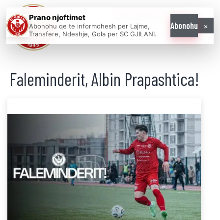
Prano njoftimet
WE COME AS
×
Abonohu
Abonohu qe te informohesh per Lajme,
ONE
Transfere, Ndeshje, Gola per SC GJILANI.
Faleminderit, Albin Prapashtica!