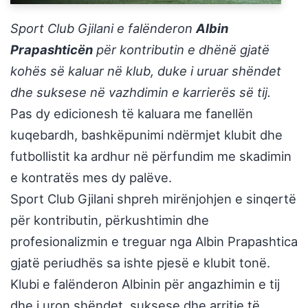
Sport Club Gjilani e falënderon
Albin
Prapashticën
për kontributin e dhënë gjatë
kohës së kaluar në klub, duke i uruar shëndet
dhe suksese në vazhdimin e karrierës së tij.
Pas dy edicionesh të kaluara me fanellën
kuqebardh, bashkëpunimi ndërmjet klubit dhe
futbollistit ka ardhur në përfundim me skadimin
e kontratës mes dy palëve.
Sport Club Gjilani shpreh mirënjohjen e sinqertë
për kontributin, përkushtimin dhe
profesionalizmin e treguar nga Albin Prapashtica
gjatë periudhës sa ishte pjesë e klubit tonë.
Klubi e falënderon Albinin për angazhimin e tij
dhe i uron shëndet, suksese dhe arritje të