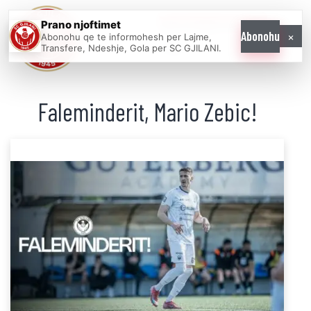
Prano njoftimet
WE COME AS
×
Abonohu
Abonohu qe te informohesh per Lajme,
ONE
Transfere, Ndeshje, Gola per SC GJILANI.
Faleminderit, Mario Zebic!