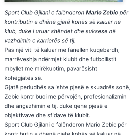
Sport Club Gjilani e falënderon
Mario Zebic
për
kontributin e dhënë gjatë kohës së kaluar në
klub, duke i uruar shëndet dhe suksese në
vazhdimin e karrierës së tij.
Pas një viti të kaluar me fanellën kuqebardh,
marrëveshja ndërmjet klubit dhe futbollistit
mbyllet me mirëkuptim, pavarësisht
kohëgjatësisë.
Gjatë periudhës sa ishte pjesë e skuadrës sonë,
Zebic kontribuoi me përvojën, profesionalizmin
dhe angazhimin e tij, duke qenë pjesë e
objektivave dhe sfidave të klubit.
Sport Club Gjilani e falënderon Mario Zebic për
kontributin e dhënë gjatë kohës së kaluar në