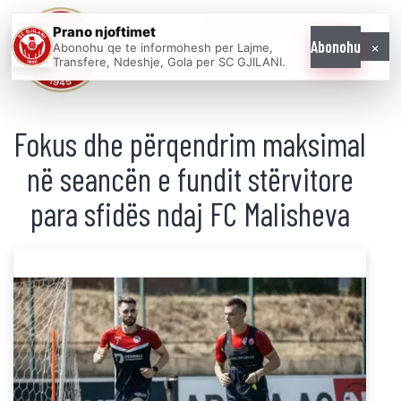
Prano njoftimet
WE COME AS
×
Abonohu
Abonohu qe te informohesh per Lajme,
ONE
Transfere, Ndeshje, Gola per SC GJILANI.
Fokus dhe përqendrim maksimal
në seancën e fundit stërvitore
para sfidës ndaj FC Malisheva