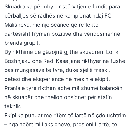
Skuadra ka përmbyllur stërvitjen e fundit para
përballjes së radhës në kampionat ndaj FC
Malisheva, me një seancë që reflektoi
qartësisht frymën pozitive dhe vendosmërinë
brenda grupit.
Dy rikthime që gëzojnë gjithë skuadrën: Lorik
Boshnjaku dhe Redi Kasa janë rikthyer në fushë
pas mungesave të tyre, duke sjellë freski,
qetësi dhe eksperiencë në mesin e ekipit.
Prania e tyre rikthen edhe më shumë balancën
në skuadër dhe thellon opsionet për stafin
teknik.
Ekipi ka punuar me ritëm të lartë në çdo ushtrim
– nga ndërtimi i aksioneve, presioni i lartë, te