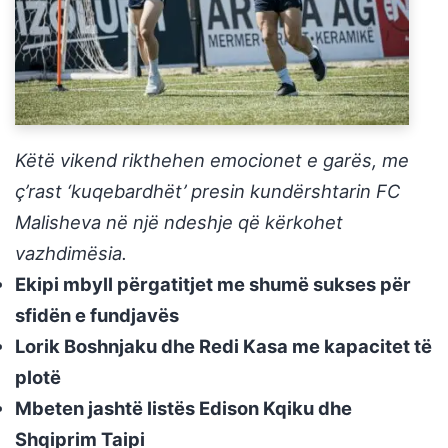
Këtë vikend rikthehen emocionet e garës, me
ç’rast ‘kuqebardhët’ presin kundërshtarin FC
Malisheva në një ndeshje që kërkohet
vazhdimësia.
Ekipi mbyll përgatitjet me shumë sukses për
sfidën e fundjavës
Lorik Boshnjaku dhe Redi Kasa me kapacitet të
plotë
Mbeten jashtë listës Edison Kqiku dhe
Shqiprim Taipi