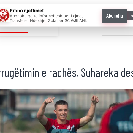
Prano njoftimet
Abonohu
Abonohu qe te informohesh per Lajme,
E AS ONE
Transfere, Ndeshje, Gola per SC GJILANI.
Home
News
rrugëtimin e radhës, Suhareka de