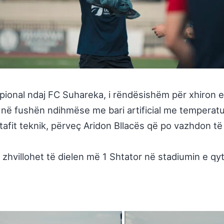
mpional ndaj FC Suhareka, i rëndësishëm për xhiron e
r në fushën ndihmëse me bari artificial me temperat
tafit teknik, përveç Aridon Bllacës që po vazhdon të s
zhvillohet të dielen më 1 Shtator në stadiumin e qyt