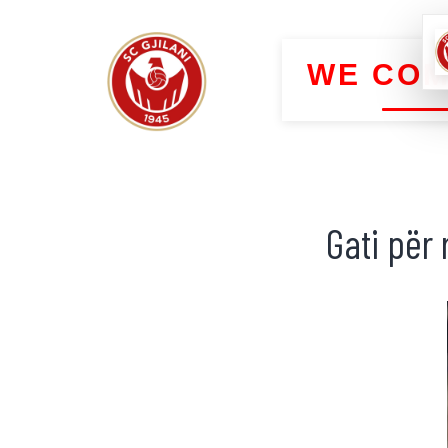
WE COM
Gati për 