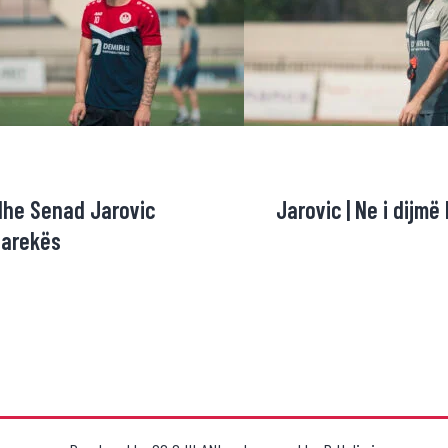
dhe Senad Jarovic
Jarovic | Ne i dijm
harekës