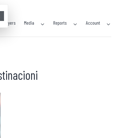
×
Players
Media
Reports
Account
stinacioni