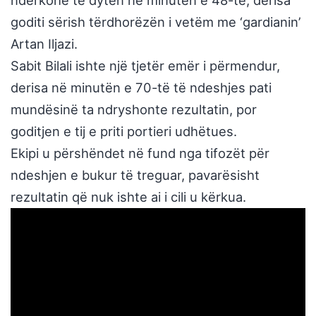
ndërkohë të dytën në minutën e 48-të, derisa
goditi sërish tërdhorëzën i vetëm me ‘gardianin’
Artan Iljazi.
Sabit Bilali ishte një tjetër emër i përmendur,
derisa në minutën e 70-të të ndeshjes pati
mundësinë ta ndryshonte rezultatin, por
goditjen e tij e priti portieri udhëtues.
Ekipi u përshëndet në fund nga tifozët për
ndeshjen e bukur të treguar, pavarësisht
rezultatin që nuk ishte ai i cili u kërkua.