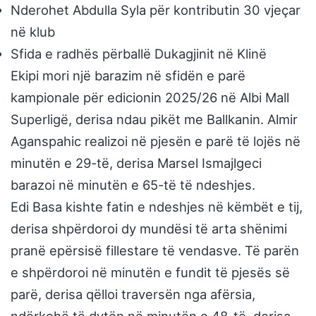
Nderohet Abdulla Syla për kontributin 30 vjeçar
në klub
Sfida e radhës përballë Dukagjinit në Klinë
Ekipi mori një barazim në sfidën e parë
kampionale për edicionin 2025/26 në Albi Mall
Superligë, derisa ndau pikët me Ballkanin. Almir
Aganspahic realizoi në pjesën e parë të lojës në
minutën e 29-të, derisa Marsel Ismajlgeci
barazoi në minutën e 65-të të ndeshjes.
Edi Basa kishte fatin e ndeshjes në këmbët e tij,
derisa shpërdoroi dy mundësi të arta shënimi
pranë epërsisë fillestare të vendasve. Të parën
e shpërdoroi në minutën e fundit të pjesës së
parë, derisa qëlloi traversën nga afërsia,