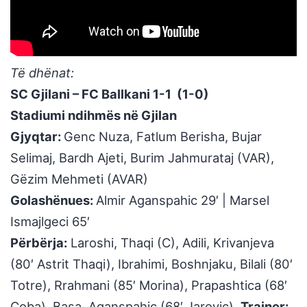
Të dhënat:
SC Gjilani – FC Ballkani 1-1 (1-0)
Stadiumi ndihmës në Gjilan
Gjyqtar:
Genc Nuza, Fatlum Berisha, Bujar
Selimaj, Bardh Ajeti, Burim Jahmurataj (VAR),
Gëzim Mehmeti (AVAR)
Golashënues:
Almir Aganspahic 29′ | Marsel
Ismajlgeci 65′
Përbërja:
Laroshi, Thaqi (C), Adili, Krivanjeva
(80′ Astrit Thaqi), Ibrahimi, Boshnjaku, Bilali (80′
Totre), Rrahmani (85′ Morina), Prapashtica (68′
Çoba), Basa, Aganspahic (68′ Jarovic).
Trajner: