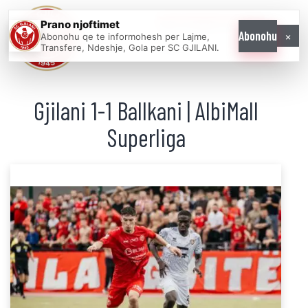
Prano njoftimet
WE COME AS
×
Abonohu
Abonohu qe te informohesh per Lajme,
ONE
Transfere, Ndeshje, Gola per SC GJILANI.
Gjilani 1-1 Ballkani | AlbiMall
Superliga