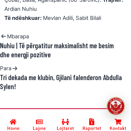
Ardian Nuhiu
Të ndëshkuar:
Mevlan Adili, Sabit Bilali
Mbarapa
Nuhiu | Të përgatitur maksimalisht me besim
dhe energji pozitive
Para
Tri dekada me klubin, Gjilani falenderon Abdulla
Sylen!
Developed by
SC GJILANI
and powered by
R.Halimi
.
Home
Lajme
Lojtaret
Raportet
Kontakt