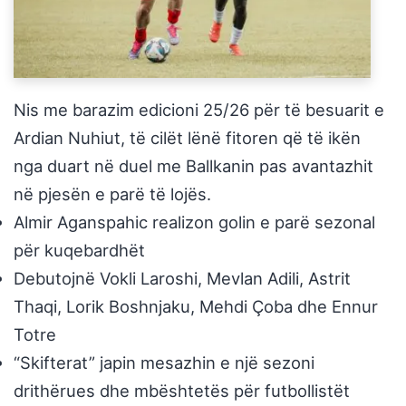
Nis me barazim edicioni 25/26 për të besuarit e
Ardian Nuhiut, të cilët lënë fitoren që të ikën
nga duart në duel me Ballkanin pas avantazhit
në pjesën e parë të lojës.
Almir Aganspahic realizon golin e parë sezonal
për kuqebardhët
Debutojnë Vokli Laroshi, Mevlan Adili, Astrit
Thaqi, Lorik Boshnjaku, Mehdi Çoba dhe Ennur
Totre
“Skifterat” japin mesazhin e një sezoni
drithërues dhe mbështetës për futbollistët