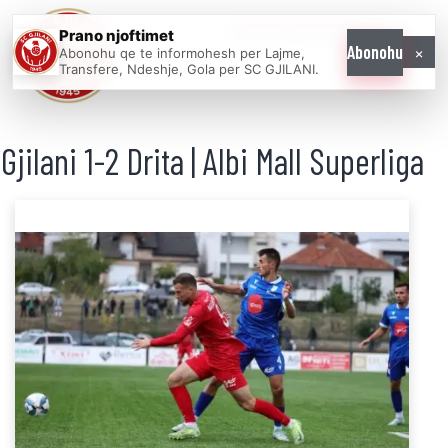
Prano njoftimet
WE COME AS
×
Abonohu
Abonohu qe te informohesh per Lajme,
ONE
Transfere, Ndeshje, Gola per SC GJILANI.
Gjilani 1-2 Drita | Albi Mall Superliga