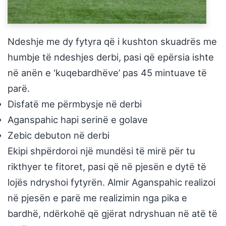
Ndeshje me dy fytyra që i kushton skuadrës me
humbje të ndeshjes derbi, pasi që epërsia ishte
në anën e ‘kuqebardhëve’ pas 45 mintuave të
parë.
Disfatë me përmbysje në derbi
Aganspahic hapi serinë e golave
Zebic debuton në derbi
Ekipi shpërdoroi një mundësi të mirë për tu
rikthyer te fitoret, pasi që në pjesën e dytë të
lojës ndryshoi fytyrën. Almir Aganspahic realizoi
në pjesën e parë me realizimin nga pika e
bardhë, ndërkohë që gjërat ndryshuan në atë të