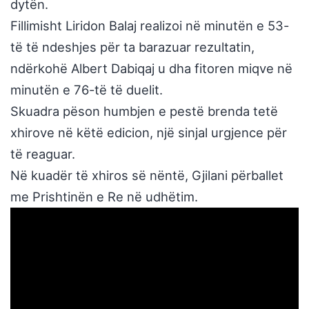
dytën.
Fillimisht Liridon Balaj realizoi në minutën e 53-
të të ndeshjes për ta barazuar rezultatin,
ndërkohë Albert Dabiqaj u dha fitoren miqve në
minutën e 76-të të duelit.
Skuadra pëson humbjen e pestë brenda tetë
xhirove në këtë edicion, një sinjal urgjence për
të reaguar.
Në kuadër të xhiros së nëntë, Gjilani përballet
me Prishtinën e Re në udhëtim.