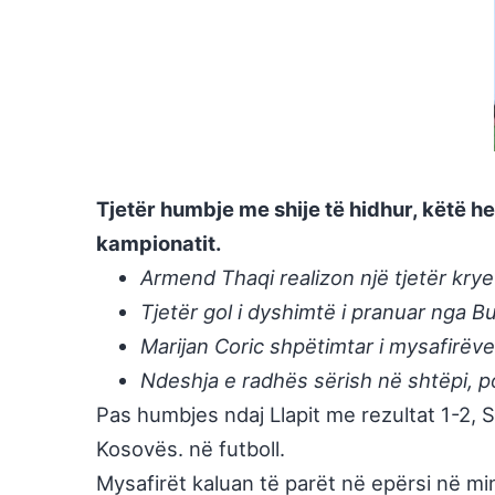
Tjetër humbje me shije të hidhur, këtë h
kampionatit.
Armend Thaqi realizon një tjetër kry
Tjetër gol i dyshimtë i pranuar nga B
Marijan Coric shpëtimtar i mysafirëve
Ndeshja e radhës sërish në shtëpi, po
Pas humbjes ndaj Llapit me rezultat 1-2, S
Kosovës. në futboll.
Mysafirët kaluan të parët në epërsi në min