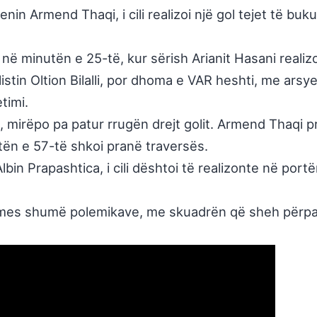
n Armend Thaqi, i cili realizoi një gol tejet të bukur
në në minutën e 25-të, kur sërish Arianit Hasani real
llistin Oltion Bilalli, por dhoma e VAR heshti, me arsy
timi.
, mirëpo pa patur rrugën drejt golit. Armend Thaqi p
nutën e 57-të shkoi pranë traversës.
bin Prapashtica, i cili dështoi të realizonte në port
mes shumë polemikave, me skuadrën që sheh përpara