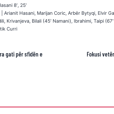
asani 8′, 25′
i | Arianit Hasani, Marijan Coric, Arbër Bytyqi, Elvir
dili, Krivanjeva, Bilali (45′ Namani), Ibrahimi, Taipi 
ik Curri
a gati për sfidën e
Fokusi vetëm