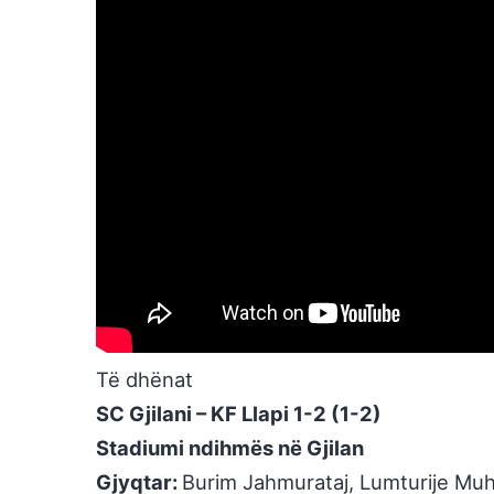
Të dhënat
SC Gjilani – KF Llapi 1-2 (1-2)
Stadiumi ndihmës në Gjilan
Gjyqtar:
Burim Jahmurataj, Lumturije Muha