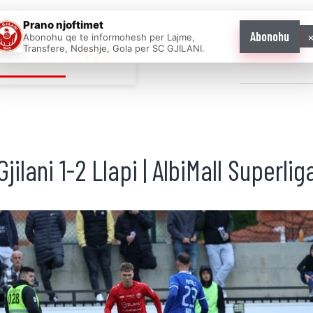
Prano njoftimet
Abonohu
Abonohu qe te informohesh per Lajme,
E AS ONE
Transfere, Ndeshje, Gola per SC GJILANI.
Home
News
Gjilani 1-2 Llapi | AlbiMall Superlig