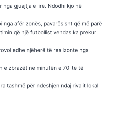
 nga gjuajtja e lirë. Ndodhi kjo në
izoi nga afër zonës, pavarësisht që më parë
etimin që një futbollist vendas ka prekur
rovoi edhe njëherë të realizonte nga
ën e zbrazët në minutën e 70-të të
 tashmë për ndeshjen ndaj rivalit lokal