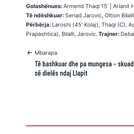
Golashënues:
Armend Thaqi 15′ | Arianit H
Të ndëshkuar:
Senad Jarovic, Oltion Bilall
Përbërja:
Laroshi (45′ Kolaj), Thaqi (C), A
Prapashtica), Bilalli, Jarovic.
Trajner:
Debat
Mbarapa
Të bashkuar dhe pa mungesa – skuadr
së dielës ndaj Llapit