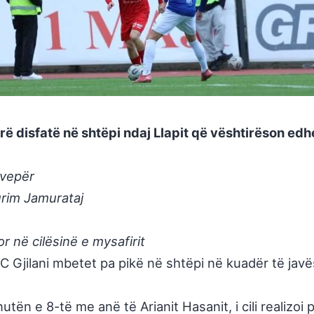
erë disfatë në shtëpi ndaj Llapit që vështirëson ed
evepër
urim Jamurataj
r në cilësinë e mysafirit
C Gjilani mbetet pa pikë në shtëpi në kuadër të javë
utën e 8-të me anë të Arianit Hasanit, i cili realizo