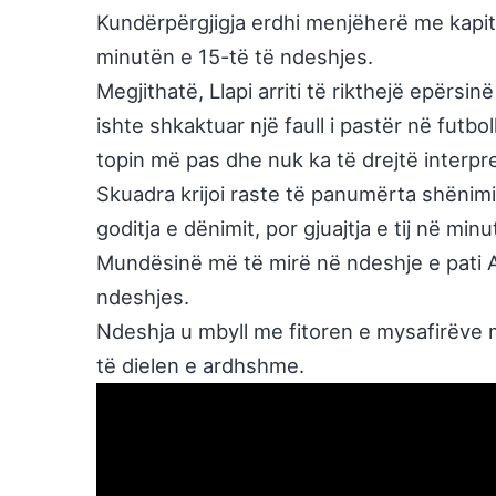
Kundërpërgjigja erdhi menjëherë me kapiteni
minutën e 15-të të ndeshjes.
Megjithatë, Llapi arriti të rikthejë epërsi
ishte shkaktuar një faull i pastër në futbo
topin më pas dhe nuk ka të drejtë interpre
Skuadra krijoi raste të panumërta shënimi
goditja e dënimit, por gjuajtja e tij në mi
Mundësinë më të mirë në ndeshje e pati Al
ndeshjes.
Ndeshja u mbyll me fitoren e mysafirëve 
të dielen e ardhshme.