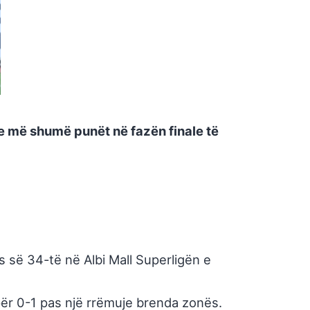
he më shumë punët në fazën finale të
s së 34-të në Albi Mall Superligën e
i për 0-1 pas një rrëmuje brenda zonës.