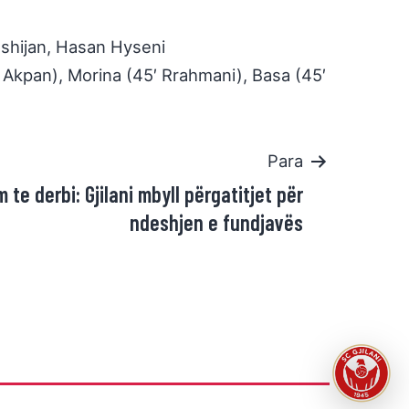
 Gashijan, Hasan Hyseni
(67′ Akpan), Morina (45′ Rrahmani), Basa (45′
Para
 te derbi: Gjilani mbyll përgatitjet për
ndeshjen e fundjavës