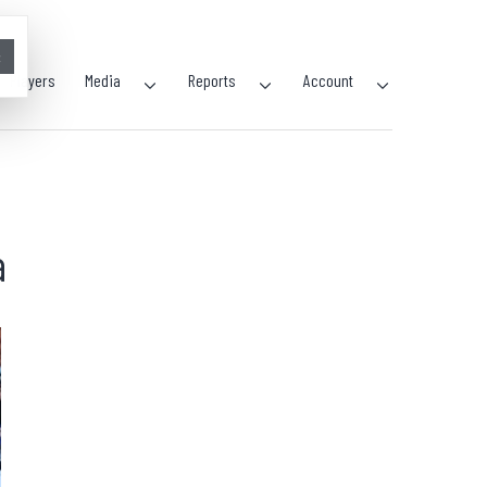
×
Players
Media
Reports
Account
a