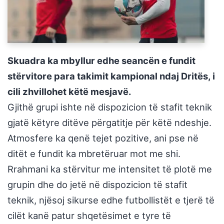
Skuadra ka mbyllur edhe seancën e fundit
stërvitore para takimit kampional ndaj Dritës, i
cili zhvillohet këtë mesjavë.
Gjithë grupi ishte në dispozicion të stafit teknik
gjatë këtyre ditëve përgatitje për këtë ndeshje.
Atmosfere ka qenë tejet pozitive, ani pse në
ditët e fundit ka mbretëruar mot me shi.
Rrahmani ka stërvitur me intensitet të plotë me
grupin dhe do jetë në dispozicion të stafit
teknik, njësoj sikurse edhe futbollistët e tjerë të
cilët kanë patur shqetësimet e tyre të