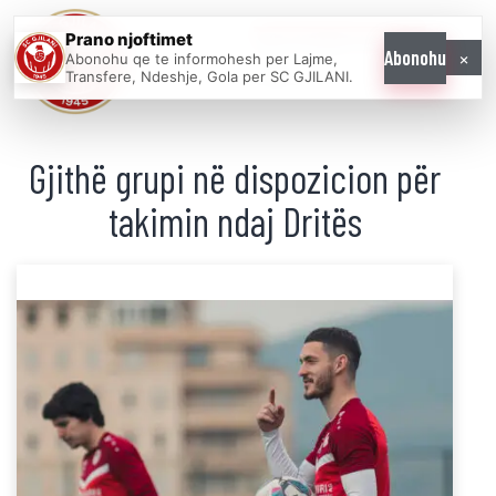
Prano njoftimet
WE COME AS
×
Abonohu
Abonohu qe te informohesh per Lajme,
ONE
Transfere, Ndeshje, Gola per SC GJILANI.
Gjithë grupi në dispozicion për
takimin ndaj Dritës