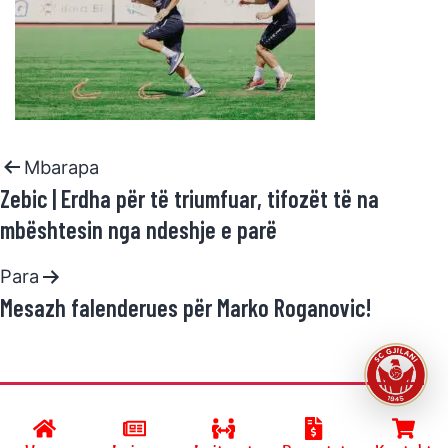
Mbarapa
Zebic | Erdha për të triumfuar, tifozët të na
mbështesin nga ndeshje e parë
Para
Mesazh falenderues për Marko Roganovic!
Developed by
SC GJILANI
and powered by
R.Halimi
.