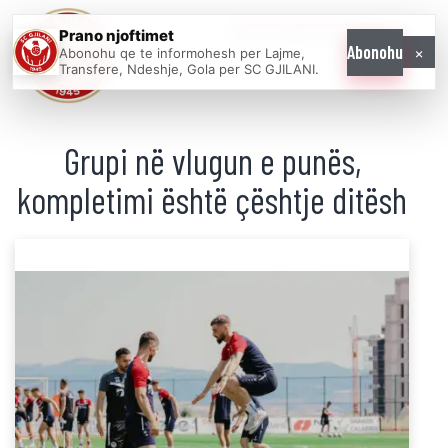
Prano njoftimet
WE COME AS
×
Abonohu
Abonohu qe te informohesh per Lajme,
ONE
Transfere, Ndeshje, Gola per SC GJILANI.
Grupi në vlugun e punës,
kompletimi është çështje ditësh