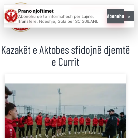
Prano njoftimet
WE COME AS
×
Abonohu
Abonohu qe te informohesh per Lajme,
ONE
Transfere, Ndeshje, Gola per SC GJILANI.
Kazakët e Aktobes sfidojnë djemtë
e Currit