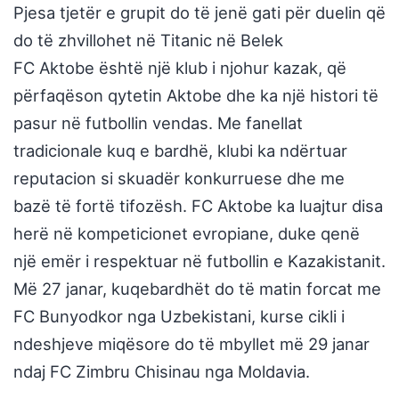
Pjesa tjetër e grupit do të jenë gati për duelin që
do të zhvillohet në Titanic në Belek
FC Aktobe është një klub i njohur kazak, që
përfaqëson qytetin Aktobe dhe ka një histori të
pasur në futbollin vendas. Me fanellat
tradicionale kuq e bardhë, klubi ka ndërtuar
reputacion si skuadër konkurruese dhe me
bazë të fortë tifozësh. FC Aktobe ka luajtur disa
herë në kompeticionet evropiane, duke qenë
një emër i respektuar në futbollin e Kazakistanit.
Më 27 janar, kuqebardhët do të matin forcat me
FC Bunyodkor nga Uzbekistani, kurse cikli i
ndeshjeve miqësore do të mbyllet më 29 janar
ndaj FC Zimbru Chisinau nga Moldavia.