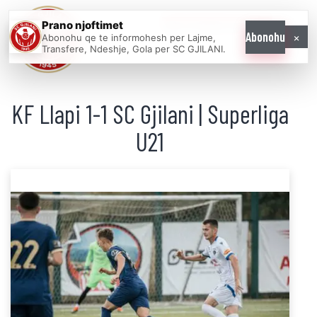
Prano njoftimet
WE COME AS
×
Abonohu
Abonohu qe te informohesh per Lajme,
ONE
Transfere, Ndeshje, Gola per SC GJILANI.
KF Llapi 1-1 SC Gjilani | Superliga
U21