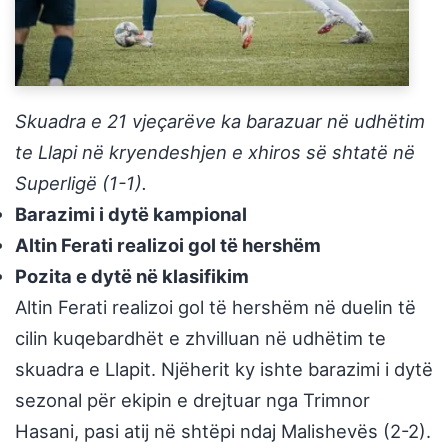
Skuadra e 21 vjeçarëve ka barazuar në udhëtim
te Llapi në kryendeshjen e xhiros së shtatë në
Superligë (1-1).
Barazimi i dytë kampional
Altin Ferati realizoi gol të hershëm
Pozita e dytë në klasifikim
Altin Ferati realizoi gol të hershëm në duelin të
cilin kuqebardhët e zhvilluan në udhëtim te
skuadra e Llapit. Njëherit ky ishte barazimi i dytë
sezonal për ekipin e drejtuar nga Trimnor
Hasani, pasi atij në shtëpi ndaj Malishevës (2-2).