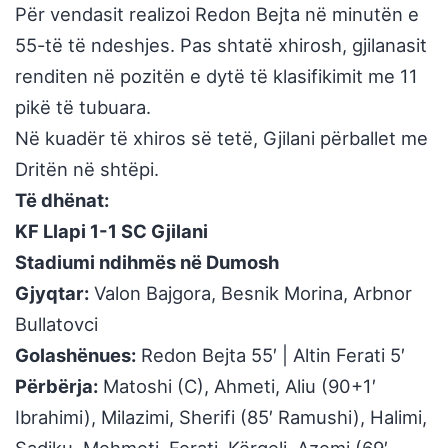
Për vendasit realizoi Redon Bejta në minutën e
55-të të ndeshjes. Pas shtatë xhirosh, gjilanasit
renditen në pozitën e dytë të klasifikimit me 11
pikë të tubuara.
Në kuadër të xhiros së tetë, Gjilani përballet me
Dritën në shtëpi.
Të dhënat:
KF Llapi 1-1 SC Gjilani
Stadiumi ndihmës në Dumosh
Gjyqtar:
Valon Bajgora, Besnik Morina, Arbnor
Bullatovci
Golashënues:
Redon Bejta 55′ | Altin Ferati 5′
Përbërja:
Matoshi (C), Ahmeti, Aliu (90+1′
Ibrahimi), Milazimi, Sherifi (85′ Ramushi), Halimi,