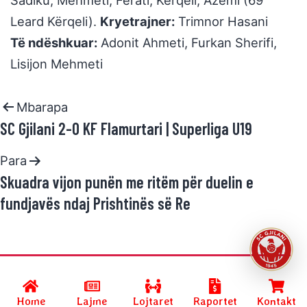
Sadiku, Mehmeti, Ferati, Kërqeli, Azemi (69′
Leard Kërqeli).
Kryetrajner:
Trimnor Hasani
Të ndëshkuar:
Adonit Ahmeti, Furkan Sherifi,
Lisijon Mehmeti
Mbarapa
SC Gjilani 2-0 KF Flamurtari | Superliga U19
Para
Skuadra vijon punën me ritëm për duelin e
fundjavës ndaj Prishtinës së Re
Developed by
SC GJILANI
and powered by
R.Halimi
.
Home
Lajme
Lojtaret
Raportet
Kontakt