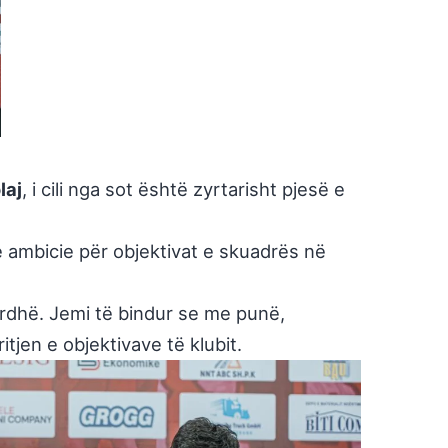
laj
, i cili nga sot është zyrtarisht pjesë e
he ambicie për objektivat e skuadrës në
ardhë. Jemi të bindur se me punë,
tjen e objektivave të klubit.