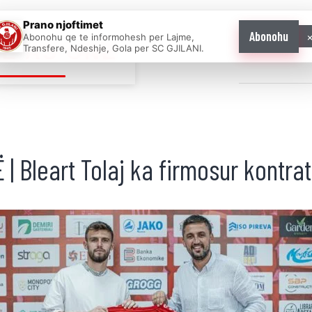
Prano njoftimet
Abonohu
Abonohu qe te informohesh per Lajme,
E AS ONE
Transfere, Ndeshje, Gola per SC GJILANI.
Home
News
 Bleart Tolaj ka firmosur kontra