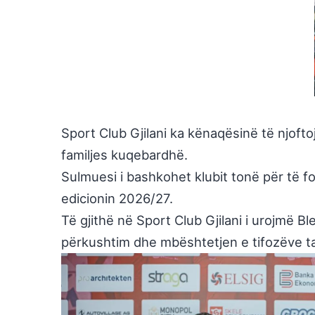
Sport Club Gjilani ka kënaqësinë të njofto
familjes kuqebardhë.
Sulmuesi i bashkohet klubit tonë për të fo
edicionin 2026/27.
Të gjithë në Sport Club Gjilani i urojmë 
përkushtim dhe mbështetjen e tifozëve tanë