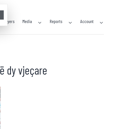
×
Players
Media
Reports
Account
të dy vjeçare