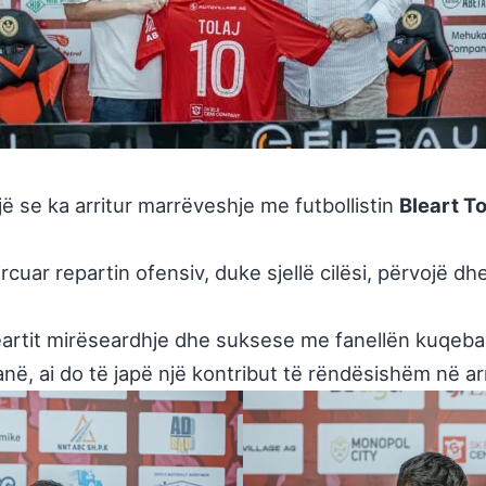
jë se ka arritur marrëveshje me futbollistin
Bleart To
rcuar repartin ofensiv, duke sjellë cilësi, përvojë d
Bleartit mirëseardhje dhe suksese me fanellën kuqeb
, ai do të japë një kontribut të rëndësishëm në arri