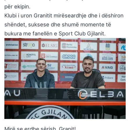
për ekipin.
Klubi i uron Granitit mirëseardhje dhe i dëshiron
shëndet, suksese dhe shumë momente të
bukura me fanellën e Sport Club Gjilanit.
Mirë se erdhe sërish, Granit!