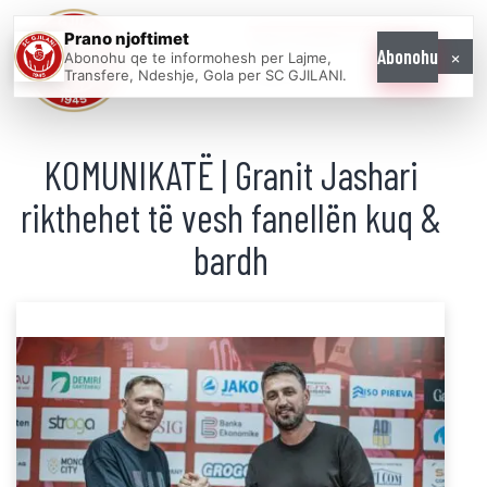
Prano njoftimet
WE COME AS
×
Abonohu
Abonohu qe te informohesh per Lajme,
ONE
Transfere, Ndeshje, Gola per SC GJILANI.
KOMUNIKATË | Granit Jashari
rikthehet të vesh fanellën kuq &
bardh