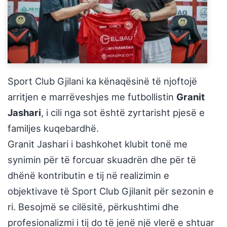
Sport Club Gjilani ka kënaqësinë të njoftojë
arritjen e marrëveshjes me futbollistin
Granit
Jashari
, i cili nga sot është zyrtarisht pjesë e
familjes kuqebardhë.
Granit Jashari i bashkohet klubit tonë me
synimin për të forcuar skuadrën dhe për të
dhënë kontributin e tij në realizimin e
objektivave të Sport Club Gjilanit për sezonin e
ri. Besojmë se cilësitë, përkushtimi dhe
profesionalizmi i tij do të jenë një vlerë e shtuar