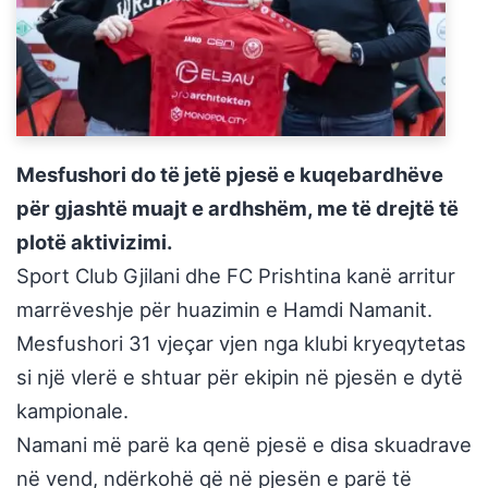
Mesfushori do të jetë pjesë e kuqebardhëve
për gjashtë muajt e ardhshëm, me të drejtë të
plotë aktivizimi.
Sport Club Gjilani dhe FC Prishtina kanë arritur
marrëveshje për huazimin e Hamdi Namanit.
Mesfushori 31 vjeçar vjen nga klubi kryeqytetas
si një vlerë e shtuar për ekipin në pjesën e dytë
kampionale.
Namani më parë ka qenë pjesë e disa skuadrave
në vend, ndërkohë që në pjesën e parë të