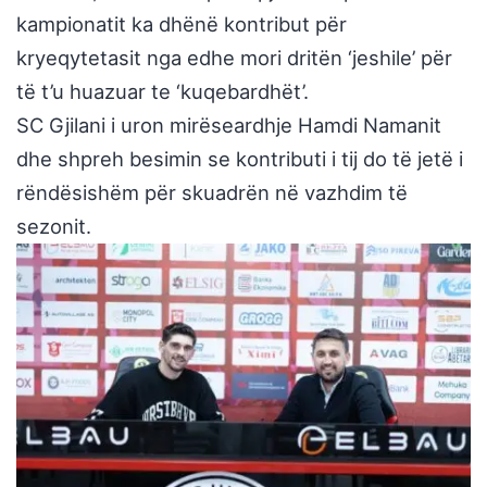
kampionatit ka dhënë kontribut për
kryeqytetasit nga edhe mori dritën ‘jeshile’ për
të t’u huazuar te ‘kuqebardhët’.
SC Gjilani i uron mirëseardhje Hamdi Namanit
dhe shpreh besimin se kontributi i tij do të jetë i
rëndësishëm për skuadrën në vazhdim të
sezonit.