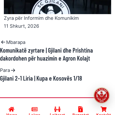
Zyra për Informim dhe Komunikim
11 Shkurt, 2026
Mbarapa
Komunikatë zyrtare | Gjilani dhe Prishtina
dakordohen për huazimin e Agron Kolajt
Para
Gjilani 2-1 Liria | Kupa e Kosovës 1/18
Developed by
SC GJILANI
and powered by
R.Halimi
.
Home
Lajme
Lojtaret
Raportet
Kontakt