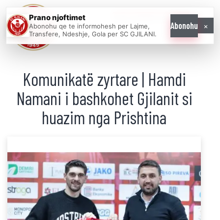
Prano njoftimet
WE COME AS
×
Abonohu
Abonohu qe te informohesh per Lajme,
ONE
Transfere, Ndeshje, Gola per SC GJILANI.
Komunikatë zyrtare | Hamdi
Namani i bashkohet Gjilanit si
huazim nga Prishtina