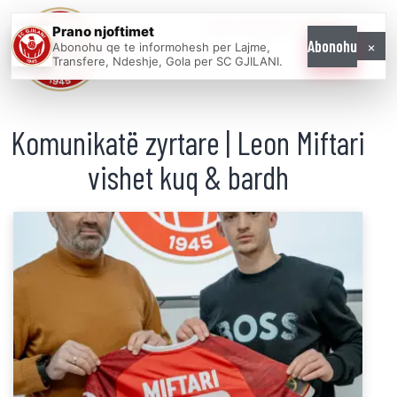
Prano njoftimet
WE COME AS
×
Abonohu
Abonohu qe te informohesh per Lajme,
ONE
Transfere, Ndeshje, Gola per SC GJILANI.
Komunikatë zyrtare | Leon Miftari
vishet kuq & bardh