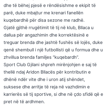
dhe të bëhej pjesë e rëndësishme e ekipit të
parë, duke mbajtur me krenari fanellën
kuqebardhë për disa sezone me radhë.
Gjatë gjithë rrugëtimit të tij në klub, Bllaca u
dallua për angazhimin dhe korrektësinë e
treguar brenda dhe jashtë fushës së lojës, duke
qenë shembull i një futbollisti që u formua dhe u
zhvillua brenda familjes “kuqebardh”.
Sport Club Gjilani shpreh mirënjohjen e saj të
thellë ndaj Aridon Bllacës për kontributin e
dhënë ndër vite dhe i uron atij shëndet,
suksese dhe arritje të reja në vazhdimin e
karrierës së tij sportive, si dhe në çdo sfidë që e
pret në të ardhmen.