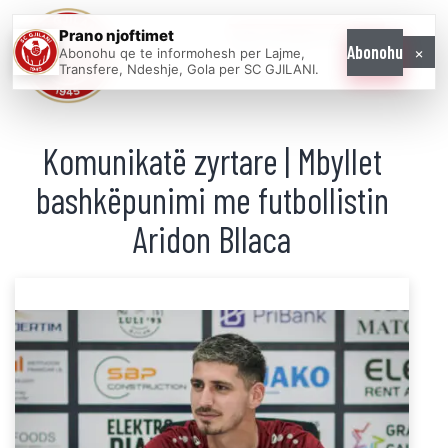
Prano njoftimet
WE COME AS
×
Abonohu
Abonohu qe te informohesh per Lajme,
ONE
Transfere, Ndeshje, Gola per SC GJILANI.
Komunikatë zyrtare | Mbyllet
bashkëpunimi me futbollistin
Aridon Bllaca