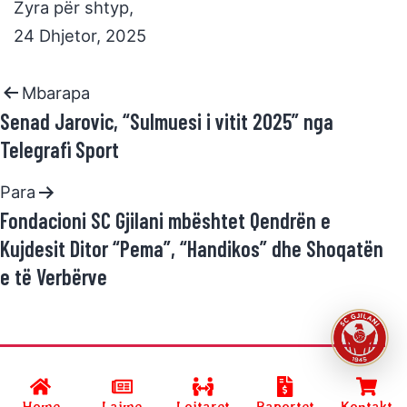
Zyra për shtyp,
24 Dhjetor, 2025
Mbarapa
Senad Jarovic, “Sulmuesi i vitit 2025” nga
Telegrafi Sport
Para
Fondacioni SC Gjilani mbështet Qendrën e
Kujdesit Ditor “Pema”, “Handikos” dhe Shoqatën
e të Verbërve
Developed by
SC GJILANI
and powered by
R.Halimi
.
Home
Lajme
Lojtaret
Raportet
Kontakt