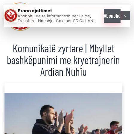
Prano njoftimet
WE COME AS
×
Abonohu
Abonohu qe te informohesh per Lajme,
ONE
Transfere, Ndeshje, Gola per SC GJILANI.
Komunikatë zyrtare | Mbyllet
bashkëpunimi me kryetrajnerin
Ardian Nuhiu