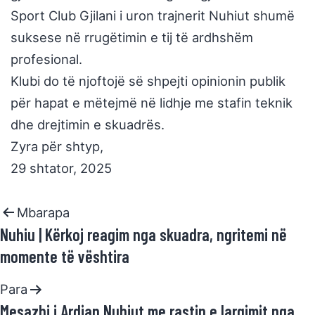
Sport Club Gjilani i uron trajnerit Nuhiut shumë
suksese në rrugëtimin e tij të ardhshëm
profesional.
Klubi do të njoftojë së shpejti opinionin publik
për hapat e mëtejmë në lidhje me stafin teknik
dhe drejtimin e skuadrës.
Zyra për shtyp,
29 shtator, 2025
Mbarapa
Nuhiu | Kërkoj reagim nga skuadra, ngritemi në
momente të vështira
Para
Mesazhi i Ardian Nuhiut me rastin e largimit nga