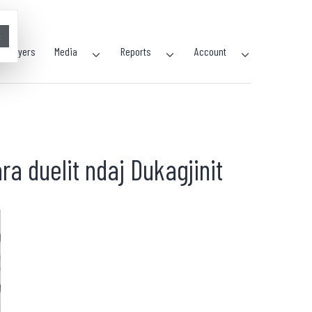
×
Players
Media
Reports
Account
a duelit ndaj Dukagjinit