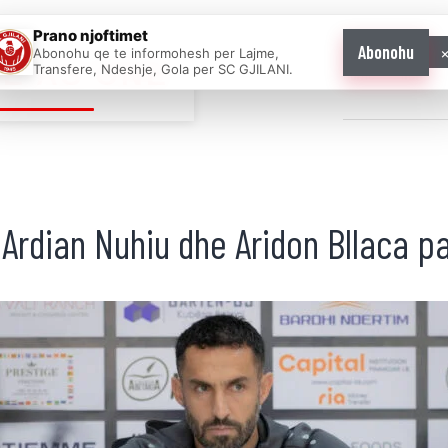
Prano njoftimet
Abonohu
Abonohu qe te informohesh per Lajme,
E AS ONE
Transfere, Ndeshje, Gola per SC GJILANI.
Home
News
Ardian Nuhiu dhe Aridon Bllaca par