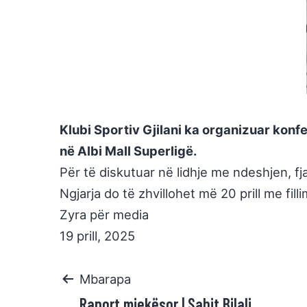
Klubi Sportiv Gjilani ka organizuar konf
në Albi Mall Superligë.
Për të diskutuar në lidhje me ndeshjen, fja
Ngjarja do të zhvillohet më 20 prill me fi
Zyra për media
19 prill, 2025
Mbarapa
Raport mjekësor | Sabit Bilali