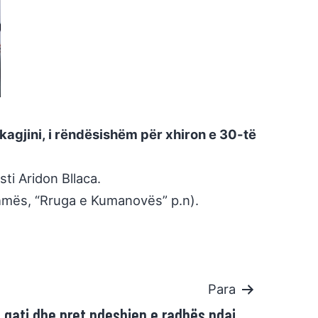
kagjini, i rëndësishëm për xhiron e 30-të
sti Aridon Bllaca.
dihmës, “Rruga e Kumanovës” p.n).
Para
 gati dhe pret ndeshjen e radhës ndaj