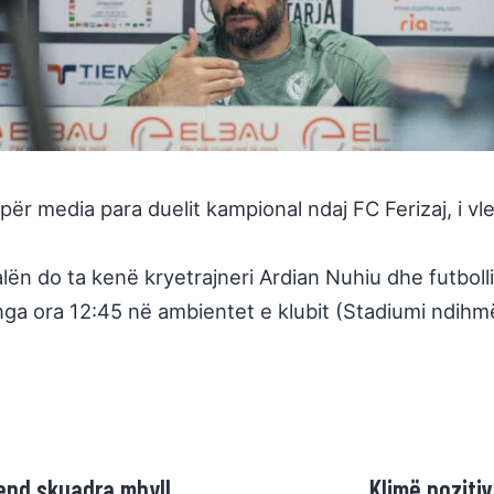
 për media para duelit kampional ndaj FC Ferizaj, i v
alën do ta kenë kryetrajneri Ardian Nuhiu dhe futboll
 nga ora 12:45 në ambientet e klubit (Stadiumi ndih
kend skuadra mbyll
Klimë poziti