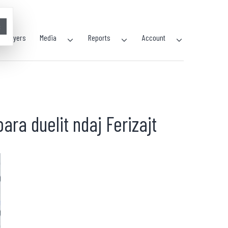
×
Players
Media
Reports
Account
ra duelit ndaj Ferizajt