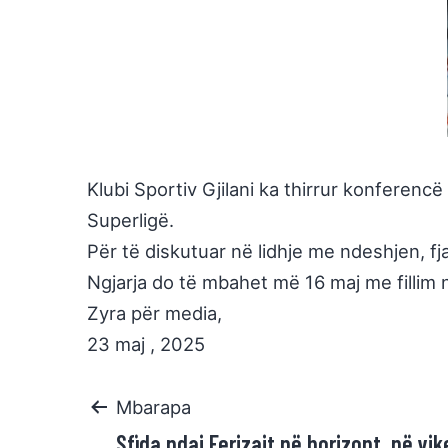
Klubi Sportiv Gjilani ka thirrur konferencë
Superligë.
Për të diskutuar në lidhje me ndeshjen, fj
Ngjarja do të mbahet më 16 maj me fillim
Zyra për media,
23 maj , 2025
Mbarapa
Sfida ndaj Ferizajt në horizont, në vi