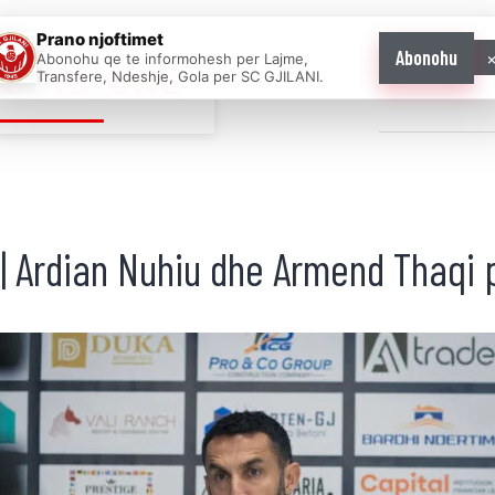
Prano njoftimet
Abonohu
Abonohu qe te informohesh per Lajme,
E AS ONE
Transfere, Ndeshje, Gola per SC GJILANI.
Home
News
 Ardian Nuhiu dhe Armend Thaqi pa