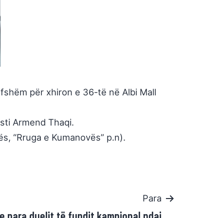
lefshëm për xhiron e 36-të në Albi Mall
isti Armend Thaqi.
mës, “Rruga e Kumanovës” p.n).
Para
ve para duelit të fundit kampional ndaj