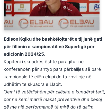
Edison Kqiku dhe bashkëlojtarët e tij janë gati
për fillimin e kampionatit në Superligë për
edicionin 2024/25.
Kapiteni i skuadrës është paraqitur në
konferencën për shtyp para përballjes së parë
kampionale të cilën ekipi do ta zhvillojë në
udhëtim te skuadra e Llapit.
“Jemi të vetëdishëm për cilësitë e kundërshtarit,
por ne kemi marrë masat preventive dhe besoj
që me një performancë të mirë do të dalim