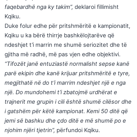
faqebardhë nga ky takim”,
deklaroi fillimisht
Kqiku.
Duke folur edhe për pritshmëritë e kampionatit,
Kqiku u ka bërë thirrje bashkëlojtarëve që
ndeshjet t’i marrin me shumë seriozitet dhe të
gjitha më radhë, më pas vjen edhe objektivi.
“Tifozët janë entuziastë normalisht sepse kanë
parë ekipin dhe kanë krijuar pritshmëritë e tyre,
megjithatë në do t’i marrim ndeshjet një e nga
një. Do mundohemi t’i zbatojmë urdhërat e
trajnerit me grupin i cili është shumë cilësor dhe
i gatshëm për këtë kampionat. Kemi 50 ditë që
jemi së bashku dhe çdo ditë e më shumë po e
njohim njëri tjetrin”,
përfundoi Kqiku.