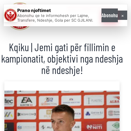
Prano njoftimet
WE COME AS
×
Abonohu
Abonohu qe te informohesh per Lajme,
ONE
Transfere, Ndeshje, Gola per SC GJILANI.
Kqiku | Jemi gati për fillimin e
kampionatit, objektivi nga ndeshja
në ndeshje!