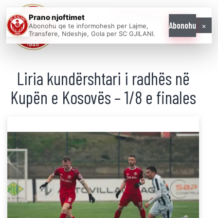
Prano njoftimet
WE COME AS
×
Abonohu
Abonohu qe te informohesh per Lajme,
ONE
Transfere, Ndeshje, Gola per SC GJILANI.
Liria kundërshtari i radhës në
Kupën e Kosovës – 1/8 e finales