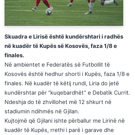
Skuadra e Lirisë është kundërshtari i radhës
në kuadër të Kupës së Kosovës, faza 1/8 e
finales.
Në ambientet e Federatës së Futbollit të
Kosovës është hedhur shorti i Kupës, faza 1/8 e
finales. Në kuadër të këtij rundi, Liria do jetë
kundërshtar për “kuqebardhët” e Debatik Currit.
Ndeshja do të zhvillohet më 12 shkurt në
stadiumin ndihmës në Gjilan.
Kujtojmë që Gjilani ishte përballur me Lirinë në
kuadër të Kupës, rrethi i parë i garave dhe