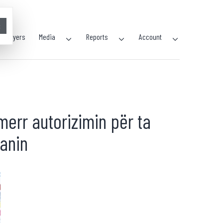
×
Players
Media
Reports
Account
merr autorizimin për ta
lanin