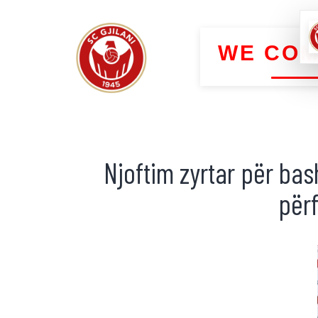
WE COM
Njoftim zyrtar për bas
përf