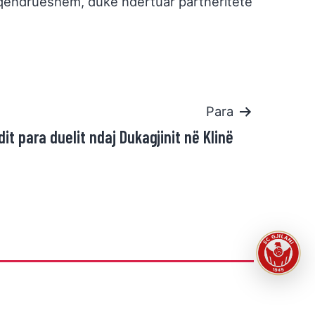
të qëndrueshëm, duke ndërtuar partneritete
Para
dit para duelit ndaj Dukagjinit në Klinë