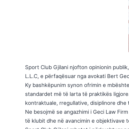
Sport Club Gjilani
njofton opinionin publik
L.L.C
, e përfaqësuar nga avokati
Bert Gec
Ky bashkëpunim synon ofrimin e mbështetje
standardet më të larta të praktikës ligjore
kontraktuale, rregullative, disiplinore dhe
Ne besojmë se angazhimi i Geci Law Firm L
të klubit dhe në avancimin e objektivave t