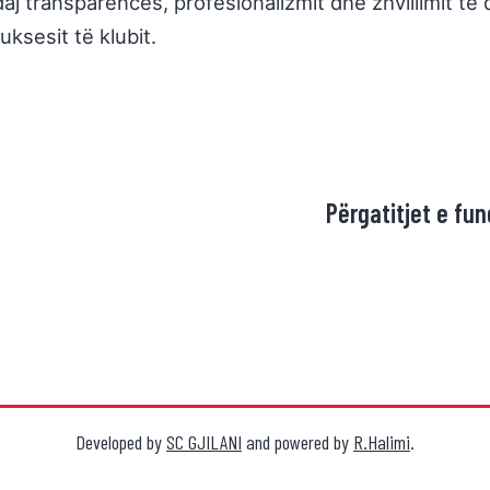
daj transparencës, profesionalizmit dhe zhvillimit 
ksesit të klubit.
Përgatitjet e fun
Developed by
SC GJILANI
and powered by
R.Halimi
.