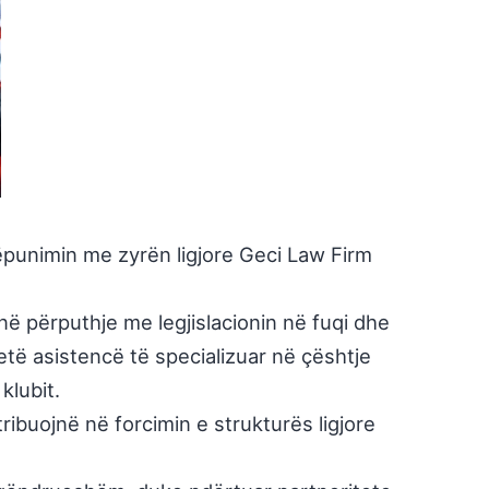
këpunimin me zyrën ligjore
Geci Law Firm
në përputhje me legjislacionin në fuqi dhe
ketë asistencë të specializuar në çështje
klubit.
ibuojnë në forcimin e strukturës ligjore