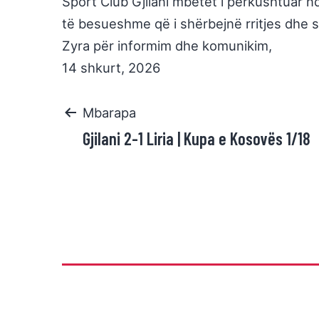
Sport Club Gjilani mbetet i përkushtuar n
të besueshme që i shërbejnë rritjes dhe su
Zyra për informim dhe komunikim,
14 shkurt, 2026
Mbarapa
Gjilani 2-1 Liria | Kupa e Kosovës 1/18