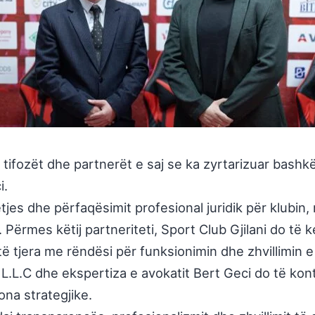
, tifozët dhe partnerët e saj se ka zyrtarizuar bash
i
.
s dhe përfaqësimit profesional juridik për klubin, 
. Përmes këtij partneriteti, Sport Club Gjilani do të 
 të tjera me rëndësi për funksionimin dhe zhvillimin e 
.L.C dhe ekspertiza e avokatit Bert Geci do të kontr
ona strategjike.