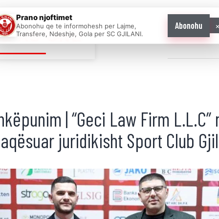
Prano njoftimet
Abonohu
Abonohu qe te informohesh per Lajme,
E AS ONE
Transfere, Ndeshje, Gola per SC GJILANI.
Home
News
hkëpunim | “Geci Law Firm L.L.C” 
aqësuar juridikisht Sport Club Gji