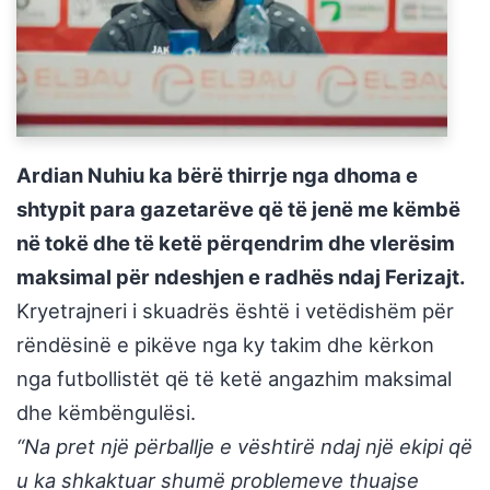
Ardian Nuhiu ka bërë thirrje nga dhoma e
shtypit para gazetarëve që të jenë me këmbë
në tokë dhe të ketë përqendrim dhe vlerësim
maksimal për ndeshjen e radhës ndaj Ferizajt.
Kryetrajneri i skuadrës është i vetëdishëm për
rëndësinë e pikëve nga ky takim dhe kërkon
nga futbollistët që të ketë angazhim maksimal
dhe këmbëngulësi.
“Na pret një përballje e vështirë ndaj një ekipi që
u ka shkaktuar shumë problemeve thuajse