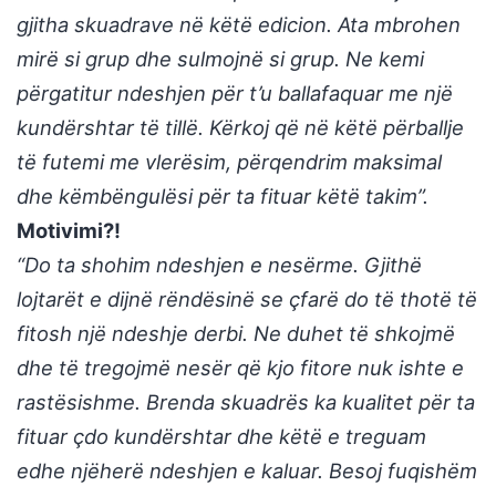
gjitha skuadrave në këtë edicion. Ata mbrohen
mirë si grup dhe sulmojnë si grup. Ne kemi
përgatitur ndeshjen për t’u ballafaquar me një
kundërshtar të tillë. Kërkoj që në këtë përballje
të futemi me vlerësim, përqendrim maksimal
dhe këmbëngulësi për ta fituar këtë takim”.
Motivimi?!
“Do ta shohim ndeshjen e nesërme. Gjithë
lojtarët e dijnë rëndësinë se çfarë do të thotë të
fitosh një ndeshje derbi. Ne duhet të shkojmë
dhe të tregojmë nesër që kjo fitore nuk ishte e
rastësishme. Brenda skuadrës ka kualitet për ta
fituar çdo kundërshtar dhe këtë e treguam
edhe njëherë ndeshjen e kaluar. Besoj fuqishëm