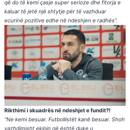
që do të kemi çasje super serioze dhe fitorja e
kaluar të jetë një shtytje për të vazhduar
ecurinë pozitive edhe në ndeshjen e radhës”.
Rikthimi i skuadrës në ndeshjet e fundit?!
“Ne kemi besuar. Futbollistët kanë besuar. Shoh
vazhdimisht ekipin që është duke u