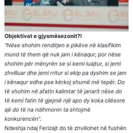
Objektivat e gjysmësezonit?!
“Nëse shohim renditjen e pikëve në klasifikim
mund të them që nuk jam i kënaqur, por nëse
shohim për mënyrën se si kemi luajtur, si jemi
zhvilluar dhe jemi rritur si ekip pa dyshim se jam
i kënaqur edhe pse kërkoj shumë më tepër. Do
të shohim në afatin kalimtar të janarit nëse do
të kemi fatin të gjejmë një apo dy koka cilësore
që do të na ndihmonin ta shtojmë
konkurencën”.
Ndeshja ndaj Ferizajt do të zhvillohet në fushën