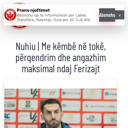
Prano njoftimet
WE COME AS
×
Abonohu
Abonohu qe te informohesh per Lajme,
ONE
Transfere, Ndeshje, Gola per SC GJILANI.
Nuhiu | Me këmbë në tokë,
përqendrim dhe angazhim
maksimal ndaj Ferizajt