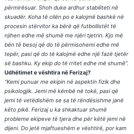
përmirësuar. Shoh duke ardhur stabiliteti në
skuadër. Koha të cilën po e kalojmë bashkë në
procesin stërvitor ka bërë që futbollistët të
njihen edhe më shumë me njëri tjetrin. Kjo më
bën të besoj që do të përmisohemi edhe më
tepër, pasi që do të kalojmë edhe një fazë tjetër
së bashku. Ky ekip do të rritet edhe më shumë”.
Udhëtimet e vështira në Ferizaj?
“Kemi punuar me ekipin në aspektin fizik dhe
psikologjik. Jemi më këmbë në tokë, pasi që
jemi të vetëdishëm se sa të rëndësishme janë
këto pikë. Ferizaj u ka shkaktuar shumë
probleme ekipeve të tjera dhe për këtë jemi në
dijeni. Do jetë mjaftueshëm e vështirë, por kam