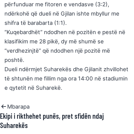
përfunduar me fitoren e vendasve (3:2),
ndërkohë që dueli në Gjilan ishte mbyllur me
shifra të barabarta (1:1).
“Kuqebardhët” ndodhen në pozitën e pestë në
klasifikim me 28 pikë, dy më shumë se
“verdhezinjtë” që ndodhen një pozitë më
poshtë.
Dueli ndërmjet Suharekës dhe Gjilanit zhvillohet
të shtunën me fillim nga ora 14:00 në stadiumin
e qytetit në Suharekë.
Mbarapa
Ekipi i rikthehet punës, pret sfidën ndaj
Suharekës