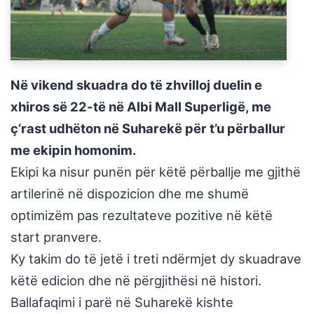
Në vikend skuadra do të zhvilloj duelin e
xhiros së 22-të në Albi Mall Superligë, me
ç’rast udhëton në Suharekë për t’u përballur
me ekipin homonim.
Ekipi ka nisur punën për këtë përballje me gjithë
artilerinë në dispozicion dhe me shumë
optimizëm pas rezultateve pozitive në këtë
start pranvere.
Ky takim do të jetë i treti ndërmjet dy skuadrave
këtë edicion dhe në përgjithësi në histori.
Ballafaqimi i parë në Suharekë kishte