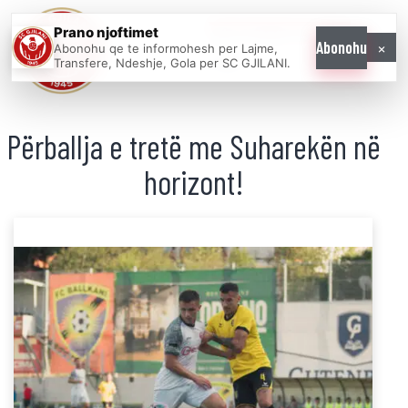
Prano njoftimet
WE COME AS
×
Abonohu
Abonohu qe te informohesh per Lajme,
ONE
Transfere, Ndeshje, Gola per SC GJILANI.
Përballja e tretë me Suharekën në
horizont!