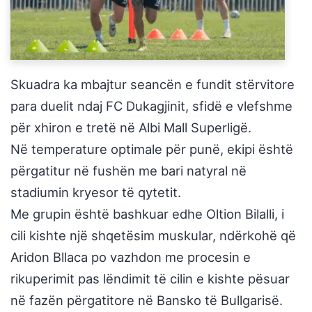
Skuadra ka mbajtur seancën e fundit stërvitore
para duelit ndaj FC Dukagjinit, sfidë e vlefshme
për xhiron e tretë në Albi Mall Superligë.
Në temperature optimale për punë, ekipi është
përgatitur në fushën me bari natyral në
stadiumin kryesor të qytetit.
Me grupin është bashkuar edhe Oltion Bilalli, i
cili kishte një shqetësim muskular, ndërkohë që
Aridon Bllaca po vazhdon me procesin e
rikuperimit pas lëndimit të cilin e kishte pësuar
në fazën përgatitore në Bansko të Bullgarisë.