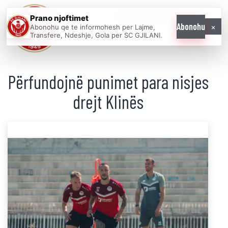
Prano njoftimet
WE COME AS
×
Abonohu
Abonohu qe te informohesh per Lajme,
ONE
Transfere, Ndeshje, Gola per SC GJILANI.
Përfundojnë punimet para nisjes
drejt Klinës