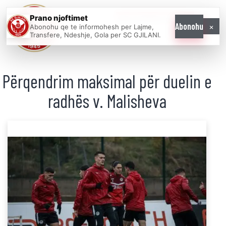
Prano njoftimet
WE COME AS
×
Abonohu
Abonohu qe te informohesh per Lajme,
ONE
Transfere, Ndeshje, Gola per SC GJILANI.
Përqendrim maksimal për duelin e
radhës v. Malisheva