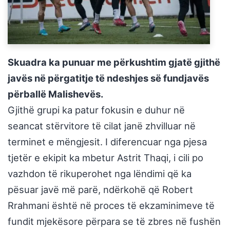
Skuadra ka punuar me përkushtim gjatë gjithë
javës në përgatitje të ndeshjes së fundjavës
përballë Malishevës.
Gjithë grupi ka patur fokusin e duhur në
seancat stërvitore të cilat janë zhvilluar në
terminet e mëngjesit. I diferencuar nga pjesa
tjetër e ekipit ka mbetur Astrit Thaqi, i cili po
vazhdon të rikuperohet nga lëndimi që ka
pësuar javë më parë, ndërkohë që Robert
Rrahmani është në proces të ekzaminimeve të
fundit mjekësore përpara se të zbres në fushën