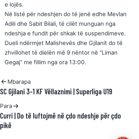
e lojës.
Në listë për ndeshjen do të jenë edhe Mevlan
Adili dhe Sabit Bilali, të cilët munguan nga
ndeshja e fundit për shkak të suspendimeve.
Dueli ndërmjet Malishevës dhe Gjilanit do të
zhvillohet të dielën më 9 nëntor në “Liman
Gegaj” me fillim nga ora 13:00.
Mbarapa
SC Gjilani 3-1 KF Vëllaznimi | Superliga U19
Para
Curri | Do të luftojmë në çdo ndeshje për çdo
pikë