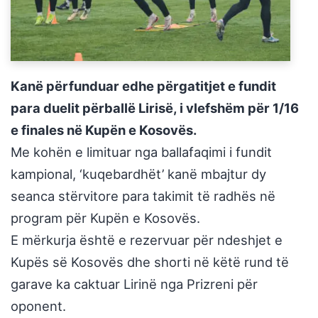
Kanë përfunduar edhe përgatitjet e fundit
para duelit përballë Lirisë, i vlefshëm për 1/16
e finales në Kupën e Kosovës.
Me kohën e limituar nga ballafaqimi i fundit
kampional, ‘kuqebardhët’ kanë mbajtur dy
seanca stërvitore para takimit të radhës në
program për Kupën e Kosovës.
E mërkurja është e rezervuar për ndeshjet e
Kupës së Kosovës dhe shorti në këtë rund të
garave ka caktuar Lirinë nga Prizreni për
oponent.