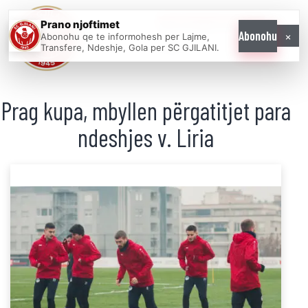
Prano njoftimet
WE COME AS
×
Abonohu
Abonohu qe te informohesh per Lajme,
ONE
Transfere, Ndeshje, Gola per SC GJILANI.
Prag kupa, mbyllen përgatitjet para
ndeshjes v. Liria