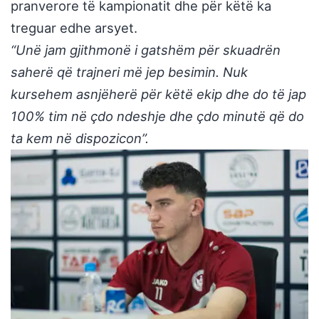
pranverore të kampionatit dhe për këtë ka
treguar edhe arsyet.
“Unë jam gjithmonë i gatshëm për skuadrën
saherë që trajneri më jep besimin. Nuk
kursehem asnjëherë për këtë ekip dhe do të jap
100% tim në çdo ndeshje dhe çdo minutë që do
ta kem në dispozicon”.