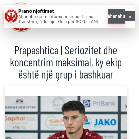
Prano njoftimet
WE COME AS
×
Abonohu
Abonohu qe te informohesh per Lajme,
ONE
Transfere, Ndeshje, Gola per SC GJILANI.
Prapashtica | Seriozitet dhe
koncentrim maksimal, ky ekip
është një grup i bashkuar