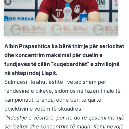
Albin Prapashtica ka bërë thirrje për seriozitet
dhe koncentrim maksimal për duelin e
fundjavës të cilën “kuqebardhët” e zhvillojnë
në shtëpi ndaj Llapit.
Sulmuesi i krahut është i vetëdishëm për
rëndësinë e pikëve, sidomos në fazën finale të
kampionatit, prandaj edhe bën të qartë
objektivin e vetëm të skuadrës.
“Ndeshje e vështirë, por ne do të qasemi me një
seriozitet dhe koncentrim të madh. Kemi nevojë