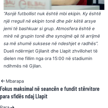
“Asnjë futbollist nuk është mbi ekipin. Ky është
një rregull në ekipin tonë dhe për këtë arsye
jemi të bashkuar si grup. Atmosfera është e
mirë në grupin tonë dhe synojmë që të arrijmë
sa më shumë suksese në ndeshjet e radhës”.
Dueli ndërmjet Gjilanit dhe Llapit zhvillohet të
dielen me fillim nga ora 15:00 në stadiumin
ndihmës në Gjilan.
Mbarapa
Fokus maksimal në seancën e fundit stërvitore
para sfidës ndaj Llapit
Para