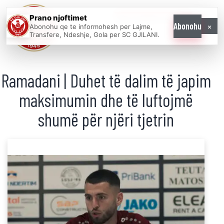
Prano njoftimet
WE COME AS
×
Abonohu
Abonohu qe te informohesh per Lajme,
ONE
Transfere, Ndeshje, Gola per SC GJILANI.
Ramadani | Duhet të dalim të japim
maksimumin dhe të luftojmë
shumë për njëri tjetrin