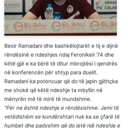
Besir Ramadani dhe bashkëlojtarët e tij e dijnë
rëndësinë e ndeshjes ndaj Feronikeli ’74 dhe
këtë gjë e ka bërë të ditur mbrojtësi i qendrës
në konferencën për shtyp para duelit.
Ramadani ka potencuar që do të japin gjithçka
me shokë që këtë ndeshje ta mbyllin në
mënyrën më të mirë të mundshme.
“Për ne është ndeshje e rëndësishme. Jemi të
vetëdishëm se kundërshtari nuk ka se çfarë të
humbet dhe padyshim që do jetë një ndeshje e