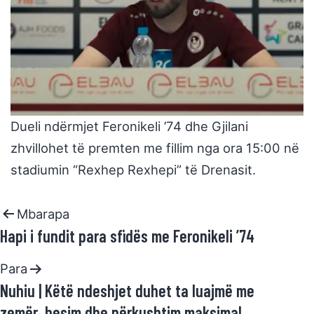
Dueli ndërmjet Feronikeli ’74 dhe Gjilani
zhvillohet të premten me fillim nga ora 15:00 në
stadiumin “Rexhep Rexhepi” të Drenasit.
Mbarapa
Hapi i fundit para sfidës me Feronikeli ’74
Para
Nuhiu | Këtë ndeshjet duhet ta luajmë me
zemër, besim dhe përkushtim maksimal