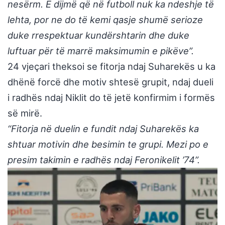
nesërm. E dijmë që në futboll nuk ka ndeshje të
lehta, por ne do të kemi qasje shumë serioze
duke rrespektuar kundërshtarin dhe duke
luftuar për të marrë maksimumin e pikëve”.
24 vjeçari theksoi se fitorja ndaj Suharekës u ka
dhënë forcë dhe motiv shtesë grupit, ndaj dueli
i radhës ndaj Niklit do të jetë konfirmim i formës
së mirë.
“Fitorja në duelin e fundit ndaj Suharekës ka
shtuar motivin dhe besimin te grupi. Mezi po e
presim takimin e radhës ndaj Feronikelit ’74”.