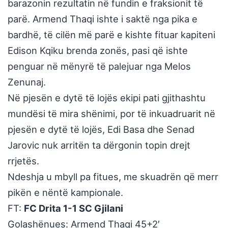
barazonin rezultatin në fundin e fraksionit të
parë. Armend Thaqi ishte i saktë nga pika e
bardhë, të cilën më parë e kishte fituar kapiteni
Edison Kqiku brenda zonës, pasi që ishte
penguar në mënyrë të palejuar nga Melos
Zenunaj.
Në pjesën e dytë të lojës ekipi pati gjithashtu
mundësi të mira shënimi, por të inkuadruarit në
pjesën e dytë të lojës, Edi Basa dhe Senad
Jarovic nuk arritën ta dërgonin topin drejt
rrjetës.
Ndeshja u mbyll pa fitues, me skuadrën që merr
pikën e nëntë kampionale.
FT:
FC Drita 1-1 SC Gjilani
Golashënues: Armend Thaqi 45+2′