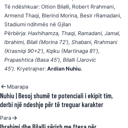
Të ndëshkuar: Oltion Bilalli, Robert Rrahmani,
Armend Thaqi, Blerind Morina, Besir rRamadani,
Stadiumi ndihmës në Gjilan
Përbërja:
Haxhihamza, Thaqi, Ramadani, Jamal,
Ibrahimi, Bilali (Morina 72′), Shabani, Rrahmani
(Krasniqi 90+2′), Kqiku (Martinaga 81′),
Prapashtica (Basa 45′), Bilalli (Jarovic
45′).
Kryetrajner:
Ardian Nuhiu.
Mbarapa
Nuhiu | Besoj shumë te potenciali i ekipit tim,
derbi një ndeshje për të treguar karakter
Para
Ibrahimi dhe Bilalli sërish me ftesa për