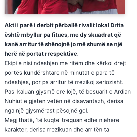
Akti i parë i derbit përballë rivalit lokal Drita
është mbyllur pa fitues, me dy skuadrat që
kanë arritur të shënojnë jo më shumë se një
herë në portat rrespektive.
Ekipi e nisi ndeshjen me ritëm dhe kërkoi drejt
portës kundërshtare në minutat e para të
ndeshjes, por pa arritur të rrezikoj seriozisht.
Pasi kaluan gjysmë ore lojë, të besuarit e Ardian
Nuhiut e gjetën vetën në disavantazh, derisa
nga një gjysmërast pësojnë gol.
Megjithatë, ‘të kuqtë’ treguan edhe njëherë
karakter, derisa rrezikuan dhe arritën ta