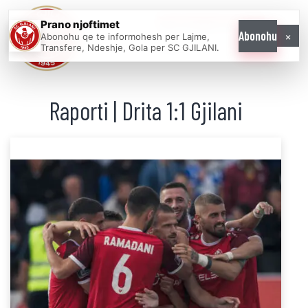
Prano njoftimet
WE COME AS
×
Abonohu
Abonohu qe te informohesh per Lajme,
ONE
Transfere, Ndeshje, Gola per SC GJILANI.
Raporti | Drita 1:1 Gjilani