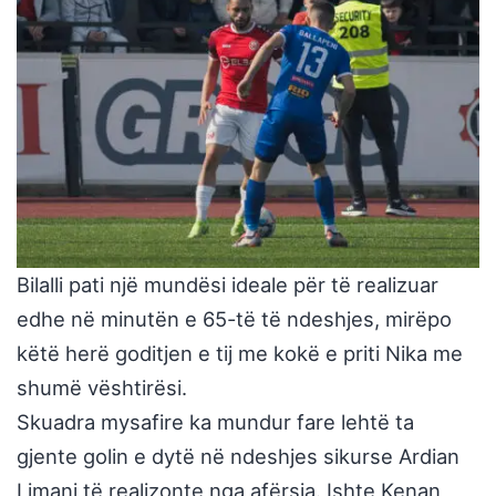
Bilalli pati një mundësi ideale për të realizuar
edhe në minutën e 65-të të ndeshjes, mirëpo
këtë herë goditjen e tij me kokë e priti Nika me
shumë vështirësi.
Skuadra mysafire ka mundur fare lehtë ta
gjente golin e dytë në ndeshjes sikurse Ardian
Limani të realizonte nga afërsia. Ishte Kenan