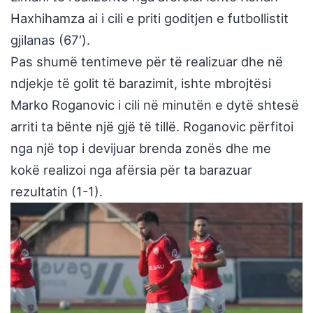
Haxhihamza ai i cili e priti goditjen e futbollistit
gjilanas (67′).
Pas shumë tentimeve për të realizuar dhe në
ndjekje të golit të barazimit, ishte mbrojtësi
Marko Roganovic i cili në minutën e dytë shtesë
arriti ta bënte një gjë të tillë. Roganovic përfitoi
nga një top i devijuar brenda zonës dhe me
kokë realizoi nga afërsia për ta barazuar
rezultatin (1-1).