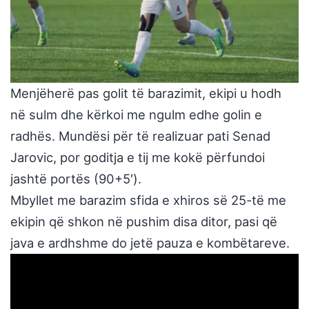
Menjëherë pas golit të barazimit, ekipi u hodh
në sulm dhe kërkoi me ngulm edhe golin e
radhës. Mundësi për të realizuar pati Senad
Jarovic, por goditja e tij me kokë përfundoi
jashtë portës (90+5′).
Mbyllet me barazim sfida e xhiros së 25-të me
ekipin që shkon në pushim disa ditor, pasi që
java e ardhshme do jetë pauza e kombëtareve.