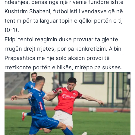
ndeshjes, derisa nga një rivënie fundore ishte
Kushtrim Shabani, futbollisti i vendasve që në
tentim për ta larguar topin e qëlloi portën e tij
(0-1).
Ekipi tentoi reagimin duke provuar ta gjente
rrugën drejt rrjetës, por pa konkretizim. Albin
Prapashtica me një solo aksion provoi të
rrezikonte portën e Nikës, mirëpo pa sukses.