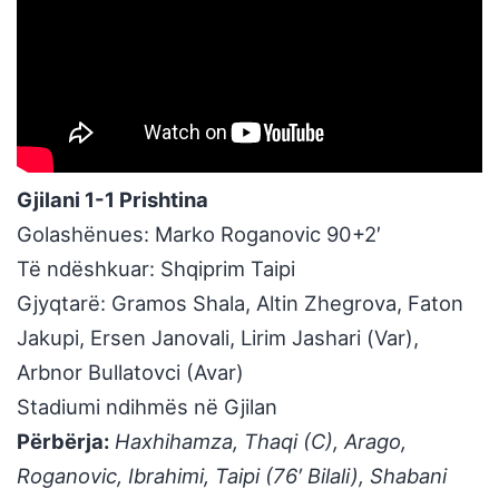
Gjilani 1-1 Prishtina
Golashënues: Marko Roganovic 90+2′
Të ndëshkuar: Shqiprim Taipi
Gjyqtarë: Gramos Shala, Altin Zhegrova, Faton
Jakupi, Ersen Janovali, Lirim Jashari (Var),
Arbnor Bullatovci (Avar)
Stadiumi ndihmës në Gjilan
Përbërja:
Haxhihamza, Thaqi (C), Arago,
Roganovic, Ibrahimi, Taipi (76′ Bilali), Shabani