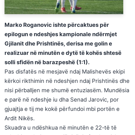
Marko Roganovic ishte përcaktues për
epilogun e ndeshjes kampionale ndërmjet
Gjilanit dhe Prishtinës, derisa me golin e
realizuar në minutën e dytë të kohës shtesë
solli sfidën në barazpeshë (1:1).
Pas disfatës në mesjavë ndaj Malishevës ekipi
kërkoi rikthimin në ndeshjen ndaj Prishtinës dhe
nisi përballjen me shumë entuziasëm. Mundësia
e parë në ndeshje iu dha Senad Jarovic, por
gjuajtja e tij me kokë përfundoi mbi portën e
Ardit Nikës.
Skuadra u ndëshkua në minutën e 22-të të