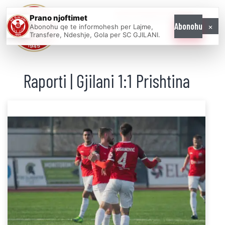
Prano njoftimet
WE COME AS
×
Abonohu
Abonohu qe te informohesh per Lajme,
ONE
Transfere, Ndeshje, Gola per SC GJILANI.
Raporti | Gjilani 1:1 Prishtina