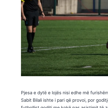
Pjesa e dytë e lojës nisi edhe më furishëm,
Sabit Bilali ishte i pari që provoi, por godi
futbollist goditi me kokë pas asistimit të 