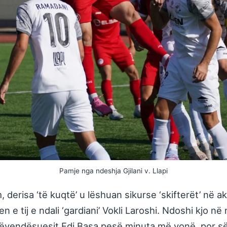
Pamje nga ndeshja Gjilani v. Llapi
 derisa ‘të kuqtë’ u lëshuan sikurse ‘skifterët’ në a
tjen e tij e ndali ‘gardiani’ Vokli Laroshi. Ndoshi kjo n
zëvendësuesit Edi Basa pesë minuta më vonë, por sëris