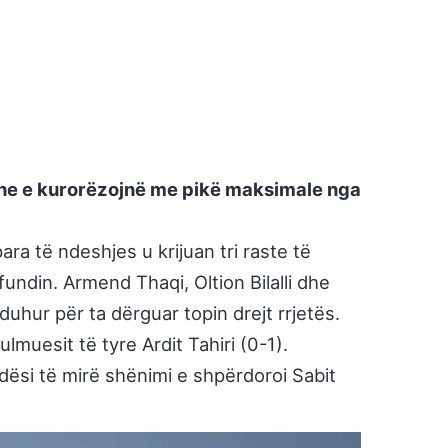
 dhe e kurorëzojnë me pikë maksimale nga
a të ndeshjes u krijuan tri raste të
undin. Armend Thaqi, Oltion Bilalli dhe
uhur për ta dërguar topin drejt rrjetës.
muesit të tyre Ardit Tahiri (0-1).
ndësi të mirë shënimi e shpërdoroi Sabit