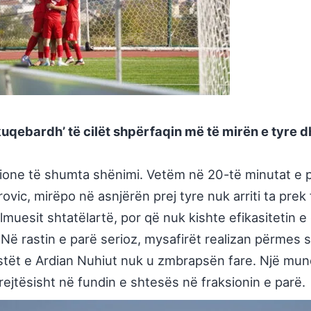
uqebardh’ të cilët shpërfaqin më të mirën e tyre
ione të shumta shënimi. Vetëm në 20-të minutat e par
ic, mirëpo në asnjërën prej tyre nuk arriti ta prek f
esit shtatëlartë, por që nuk kishte efikasitetin e d
 rastin e parë serioz, mysafirët realizan përmes sul
llistët e Ardian Nuhiut nuk u zmbrapsën fare. Një mu
, krejtësisht në fundin e shtesës në fraksionin e parë.