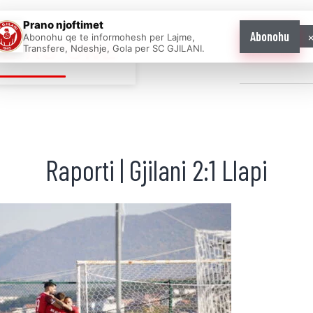
Prano njoftimet
Abonohu
Abonohu qe te informohesh per Lajme,
E AS ONE
Transfere, Ndeshje, Gola per SC GJILANI.
Home
News
Raporti | Gjilani 2:1 Llapi