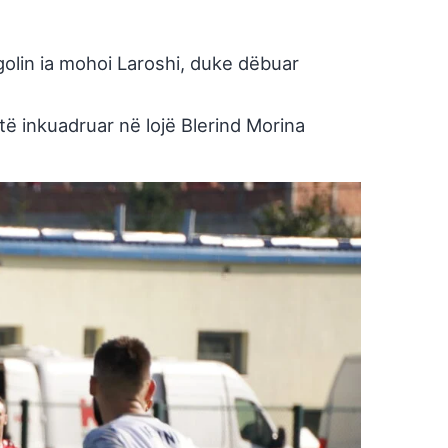
golin ia mohoi Laroshi, duke dëbuar
 të inkuadruar në lojë Blerind Morina