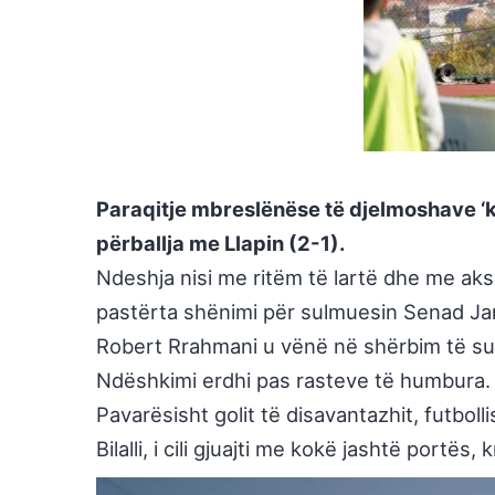
Paraqitje mbreslënëse të djelmoshave ‘k
përballja me Llapin (2-1).
Ndeshja nisi me ritëm të lartë dhe me aks
pastërta shënimi për sulmuesin Senad Jarov
Robert Rrahmani u vënë në shërbim të sulmu
Ndëshkimi erdhi pas rasteve të humbura. Në
Pavarësisht golit të disavantazhit, futbo
Bilalli, i cili gjuajti me kokë jashtë portës