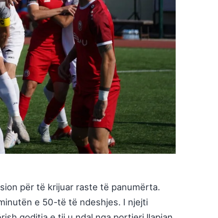
ksion për të krijuar raste të panumërta.
ë minutën e 50-të të ndeshjes. I njejti
h goditja e tij u ndal nga portieri llapjan.