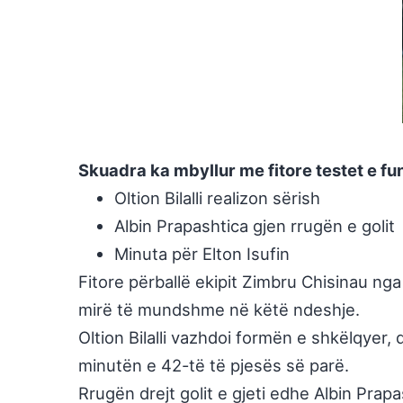
Skuadra ka mbyllur me fitore testet e fun
Oltion Bilalli realizon sërish
Albin Prapashtica gjen rrugën e golit
Minuta për Elton Isufin
Fitore përballë ekipit Zimbru Chisinau ng
mirë të mundshme në këtë ndeshje.
Oltion Bilalli vazhdoi form
ën e shkëlqyer, d
minutën e 42-të të pjesës së parë.
Rrug
ën drejt golit e gjeti edhe Albin Pra