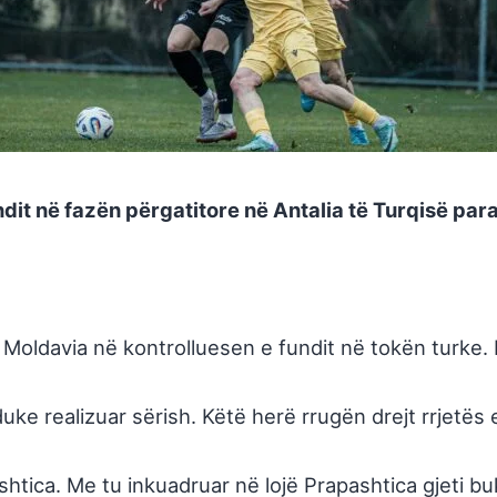
dit në fazën përgatitore në Antalia të Turqisë para
a Moldavia në kontrolluesen e fundit në tokën turke
uke realizuar sërish. Këtë herë rrugën drejt rrjetës
pashtica. Me tu inkuadruar në lojë Prapashtica gjeti 