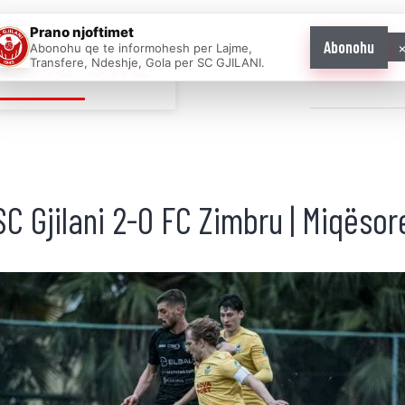
Prano njoftimet
Abonohu
Abonohu qe te informohesh per Lajme,
E AS ONE
Transfere, Ndeshje, Gola per SC GJILANI.
Home
News
SC Gjilani 2-0 FC Zimbru | Miqësor