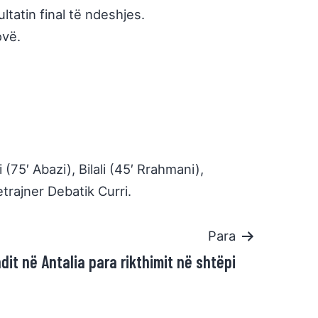
tatin final të ndeshjes.
ovë.
 (75′ Abazi), Bilali (45′ Rrahmani),
etrajner Debatik Curri.
Para
ndit në Antalia para rikthimit në shtëpi