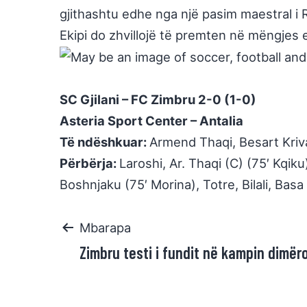
gjithashtu edhe nga një pasim maestral i R
Ekipi do zhvilloj
ë të premten në mëngjes e
SC Gjilani – FC Zimbru 2-0 (1-0)
Asteria Sport Center – Antalia
Të ndëshkuar:
Armend Thaqi, Besart Kriv
Përbërja:
Laroshi, Ar. Thaqi (C) (75′ Kqiku)
Boshnjaku (75′ Morina), Totre, Bilali, Basa
Mbarapa
Zimbru testi i fundit në kampin dimëro