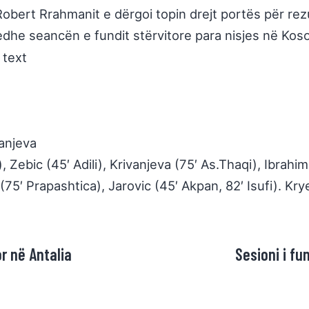
obert Rrahmanit e dërgoi topin drejt portës për rezul
dhe seancën e fundit stërvitore para nisjes në Kos
anjeva
, Zebic (45′ Adili), Krivanjeva (75′ As.Thaqi), Ibrahimi
 (75′ Prapashtica), Jarovic (45′ Akpan, 82′ Isufi). Kry
r në Antalia
Sesioni i fu