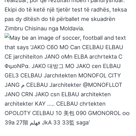
realizuar, por që rezultati mbeti i pandryshuar.
Ekipi do të ketë një tjetër test të radhës, teksa
pas dy ditësh do të përballet me skuadrën
Zimbru Chisinau nga Moldavia.