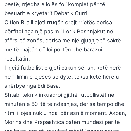
pestë, rrjedha e lojës foli komplet për të
besuarit e kryetarit Debatik Curri.
Oltion Bilalli gjeti rrugën drejt rrjetës derisa
përfitoi nga një pasim i Lorik Boshnjakut në
afërsi të zonës, derisa me një gjuajtje të saktë
me të majtën qëlloi portën dhe barazoi
rezultatin.
I njejti futbollist e gjeti cakun sërish, ketë herë
në fillimin e pjesës së dytë, teksa këtë herë u
shërbye nga Edi Basa.
Shtabi teknik inkuadroi gjithë futbollistët në
minutën e 60-të të ndeshjes, derisa tempo dhe
ritmi i lojës nuk u ndal për asnjë moment. Akpan,
Morina dhe Prapashtica patën mundësi për të