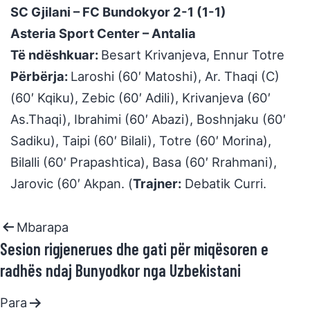
SC Gjilani – FC Bundokyor 2-1 (1-1)
Asteria Sport Center – Antalia
Të ndëshkuar:
Besart Krivanjeva, Ennur Totre
Përbërja:
Laroshi (60′ Matoshi), Ar. Thaqi (C)
(60′ Kqiku), Zebic (60′ Adili), Krivanjeva (60′
As.Thaqi), Ibrahimi (60′ Abazi), Boshnjaku (60′
Sadiku), Taipi (60′ Bilali), Totre (60′ Morina),
Bilalli (60′ Prapashtica), Basa (60′ Rrahmani),
Jarovic (60′ Akpan. (
Trajner:
Debatik Curri.
Mbarapa
Sesion rigjenerues dhe gati për miqësoren e
radhës ndaj Bunyodkor nga Uzbekistani
Para