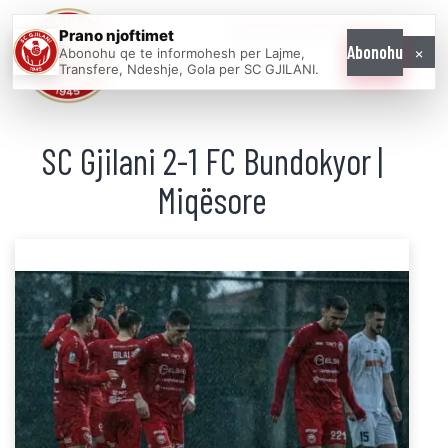
Prano njoftimet
WE COME AS
×
Abonohu
Abonohu qe te informohesh per Lajme,
ONE
Transfere, Ndeshje, Gola per SC GJILANI.
SC Gjilani 2-1 FC Bundokyor |
Miqësore