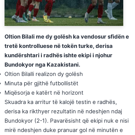
Oltion Bilali me dy golësh ka vendosur sfidën e
tretë kontrolluese në tokën turke, derisa
kundërshtari i radhës ishte ekipi i njohur
Bundokyor nga Kazakistani.
Oltion Bilalli realizon dy golësh
Minuta për gjithë futbollistët
Miqësorja e katërt në horizont
Skuadra ka arritur të kalojë testin e radhës,
derisa ka rikthyer rezultatin në ndeshjen ndaj
Bundokyor (2-1). Pavarësisht që ekipi nuk e nisi
mirë ndeshjen duke pranuar gol në minutën e