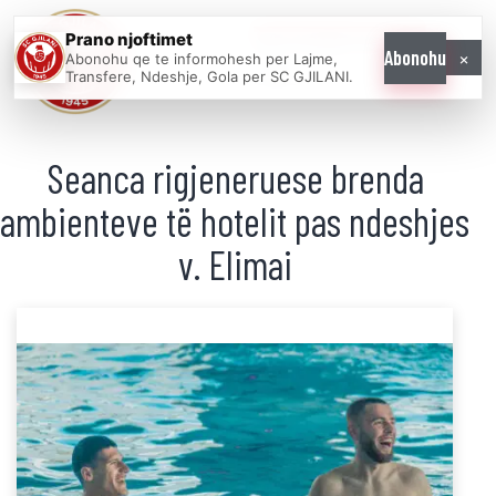
Prano njoftimet
WE COME AS
×
Abonohu
Abonohu qe te informohesh per Lajme,
ONE
Transfere, Ndeshje, Gola per SC GJILANI.
Seanca rigjeneruese brenda
ambienteve të hotelit pas ndeshjes
v. Elimai