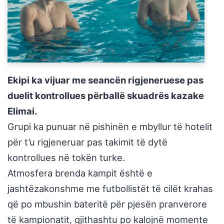
Ekipi ka vijuar me seancën rigjeneruese pas
duelit kontrollues përballë skuadrës kazake
Elimai.
Grupi ka punuar në pishinën e mbyllur të hotelit
për t’u rigjeneruar pas takimit të dytë
kontrollues në tokën turke.
Atmosfera brenda kampit është e
jashtëzakonshme me futbollistët të cilët krahas
që po mbushin bateritë për pjesën pranverore
të kampionatit, gjithashtu po kalojnë momente