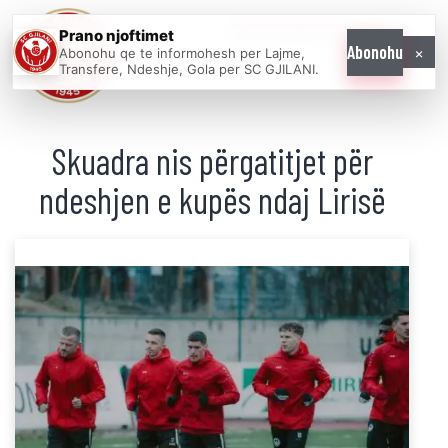
Prano njoftimet
WE COME AS
×
Abonohu
Abonohu qe te informohesh per Lajme,
ONE
Transfere, Ndeshje, Gola per SC GJILANI.
Skuadra nis përgatitjet për
ndeshjen e kupës ndaj Lirisë