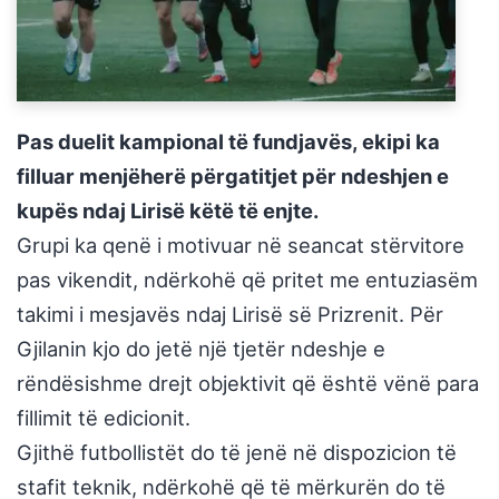
Pas duelit kampional të fundjavës, ekipi ka
filluar menjëherë përgatitjet për ndeshjen e
kupës ndaj Lirisë këtë të enjte.
Grupi ka qenë i motivuar në seancat stërvitore
pas vikendit, ndërkohë që pritet me entuziasëm
takimi i mesjavës ndaj Lirisë së Prizrenit. Për
Gjilanin kjo do jetë një tjetër ndeshje e
rëndësishme drejt objektivit që është vënë para
fillimit të edicionit.
Gjithë futbollistët do të jenë në dispozicion të
stafit teknik, ndërkohë që të mërkurën do të