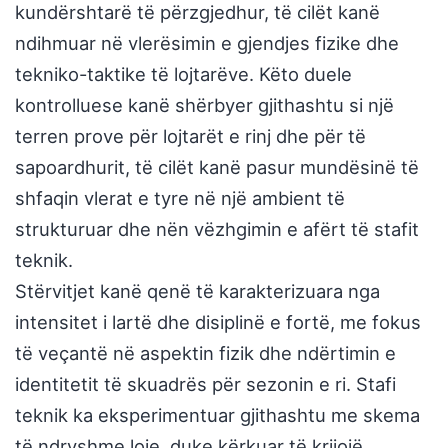
kundërshtarë të përzgjedhur, të cilët kanë
ndihmuar në vlerësimin e gjendjes fizike dhe
tekniko-taktike të lojtarëve. Këto duele
kontrolluese kanë shërbyer gjithashtu si një
terren prove për lojtarët e rinj dhe për të
sapoardhurit, të cilët kanë pasur mundësinë të
shfaqin vlerat e tyre në një ambient të
strukturuar dhe nën vëzhgimin e afërt të stafit
teknik.
Stërvitjet kanë qenë të karakterizuara nga
intensitet i lartë dhe disiplinë e fortë, me fokus
të veçantë në aspektin fizik dhe ndërtimin e
identitetit të skuadrës për sezonin e ri. Stafi
teknik ka eksperimentuar gjithashtu me skema
të ndryshme loje, duke kërkuar të krijojë