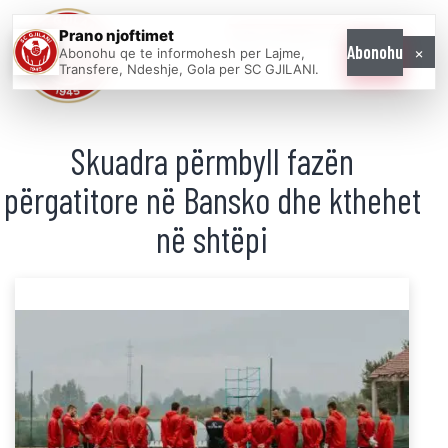
Prano njoftimet
WE COME AS
×
Abonohu
Abonohu qe te informohesh per Lajme,
ONE
Transfere, Ndeshje, Gola per SC GJILANI.
Skuadra përmbyll fazën
përgatitore në Bansko dhe kthehet
në shtëpi