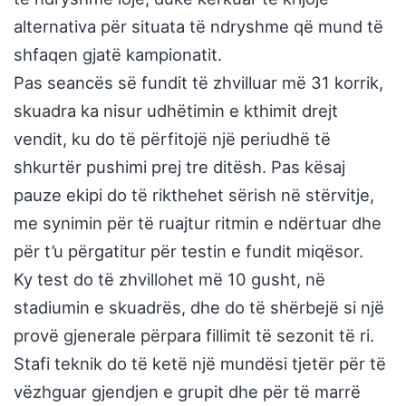
alternativa për situata të ndryshme që mund të
shfaqen gjatë kampionatit.
Pas seancës së fundit të zhvilluar më 31 korrik,
skuadra ka nisur udhëtimin e kthimit drejt
vendit, ku do të përfitojë një periudhë të
shkurtër pushimi prej tre ditësh. Pas kësaj
pauze ekipi do të rikthehet sërish në stërvitje,
me synimin për të ruajtur ritmin e ndërtuar dhe
për t’u përgatitur për testin e fundit miqësor.
Ky test do të zhvillohet më 10 gusht, në
stadiumin e skuadrës, dhe do të shërbejë si një
provë gjenerale përpara fillimit të sezonit të ri.
Stafi teknik do të ketë një mundësi tjetër për të
vëzhguar gjendjen e grupit dhe për të marrë