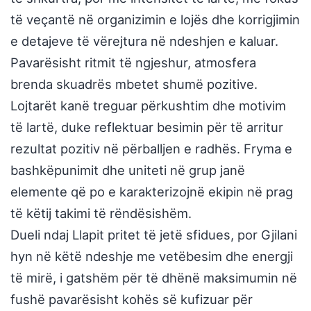
të veçantë në organizimin e lojës dhe korrigjimin
e detajeve të vërejtura në ndeshjen e kaluar.
Pavarësisht ritmit të ngjeshur, atmosfera
brenda skuadrës mbetet shumë pozitive.
Lojtarët kanë treguar përkushtim dhe motivim
të lartë, duke reflektuar besimin për të arritur
rezultat pozitiv në përballjen e radhës. Fryma e
bashkëpunimit dhe uniteti në grup janë
elemente që po e karakterizojnë ekipin në prag
të këtij takimi të rëndësishëm.
Dueli ndaj Llapit pritet të jetë sfidues, por Gjilani
hyn në këtë ndeshje me vetëbesim dhe energji
të mirë, i gatshëm për të dhënë maksimumin në
fushë pavarësisht kohës së kufizuar për