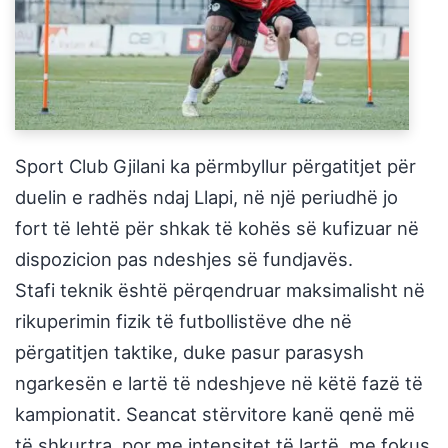
Sport Club
Gjilani
ka përmbyllur përgatitjet për
duelin e radhës ndaj
Llapi
, në një periudhë jo
fort të lehtë për shkak të kohës së kufizuar në
dispozicion pas ndeshjes së fundjavës.
Stafi teknik është përqendruar maksimalisht në
rikuperimin fizik të futbollistëve dhe në
përgatitjen taktike, duke pasur parasysh
ngarkesën e lartë të ndeshjeve në këtë fazë të
kampionatit. Seancat stërvitore kanë qenë më
të shkurtra, por me intensitet të lartë, me fokus