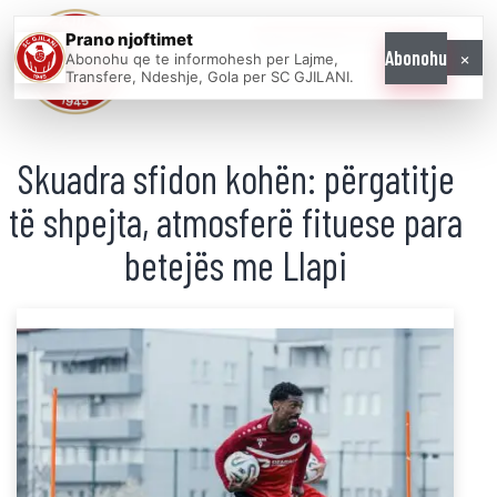
Prano njoftimet
WE COME AS
×
Abonohu
Abonohu qe te informohesh per Lajme,
ONE
Transfere, Ndeshje, Gola per SC GJILANI.
Skuadra sfidon kohën: përgatitje
të shpejta, atmosferë fituese para
betejës me Llapi