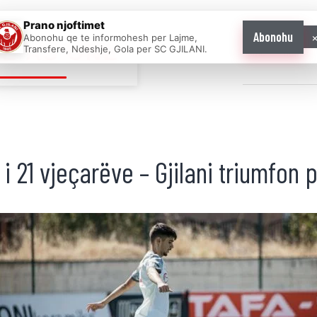
Prano njoftimet
Abonohu
Abonohu qe te informohesh per Lajme,
E AS ONE
Transfere, Ndeshje, Gola per SC GJILANI.
Home
News
i 21 vjeçarëve – Gjilani triumfon p