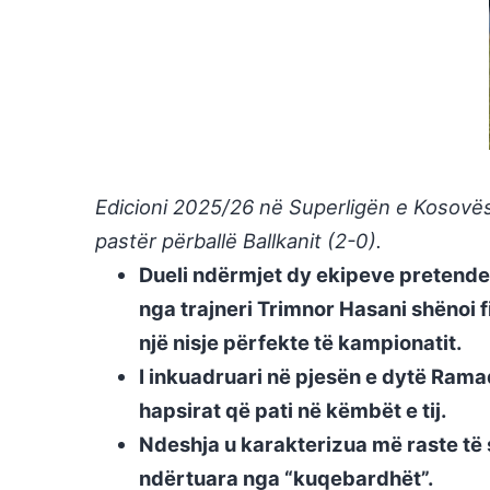
Edicioni 2025/26 në Superligën e Kosovës 
pastër përballë Ballkanit (2-0).
Dueli ndërmjet dy ekipeve pretende
nga trajneri Trimnor Hasani shënoi fi
një nisje përfekte të kampionatit.
I inkuadruari në pjesën e dytë Rama
hapsirat që pati në këmbët e tij.
Ndeshja u karakterizua më raste të 
ndërtuara nga “kuqebardhët”.