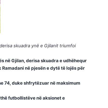
erisa skuadra ynë e Gjilanit triumfoi
ës në Gjilan, derisa skuadra e udhëhequr
ik Ramadani në pjesën e dytë të lojës për
 dhe 74, duke shfrytëzuar në maksimum
thë futbollistëve në aksionet e