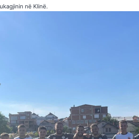
kagjinin në Klinë.