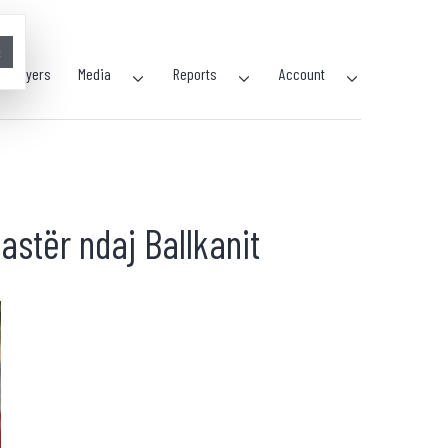
×
Players
Media
Reports
Account
astër ndaj Ballkanit