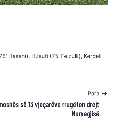
 Hasani), H.Isufi (75′ Fejzulli), Kërqeli
Para
moshës së 13 vjeçarëve rrugëton drejt
Norvegjisë