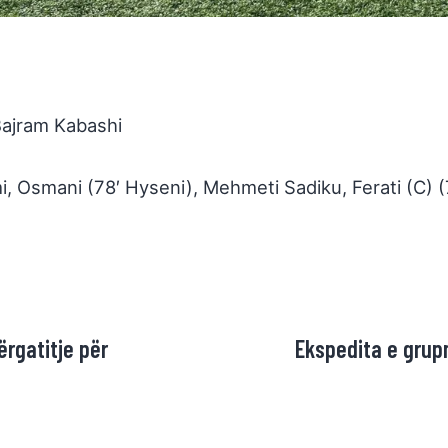
 Bajram Kabashi
, Osmani (78′ Hyseni), Mehmeti Sadiku, Ferati (C) (75′
ërgatitje për
Ekspedita e grup