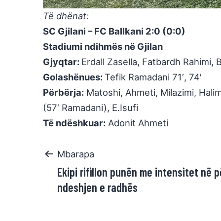
Të dhënat:
SC Gjilani – FC Ballkani 2:0 (0:0)
Stadiumi ndihmës në Gjilan
Gjyqtar:
Erdall Zasella, Fatbardh Rahimi,
Golashënues:
Tefik Ramadani 71′, 74′
Përbërja:
Matoshi, Ahmeti, Milazimi, Halimi
(57′ Ramadani), E.Isufi
Të ndëshkuar:
Adonit Ahmeti
Mbarapa
Ekipi rifillon punën me intensitet në p
ndeshjen e radhës