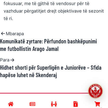
fokusuar, me të gjithë të vendosur për të
vazhduar përgatitjet drejt objektivave të sezonit
të ri.
Mbarapa
Komunikatë zyrtare: Përfundon bashkëpunimi
me futbollistin Arago Jamal
Para
Hidhet shorti për Superligën e Juniorëve – Sfida
hapëse luhet në Skenderaj
Developed by
SC GJILANI
and powered by
R.Halimi
.