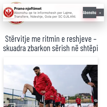
Prano njoftimet
WE COME AS
×
Abonohu
Abonohu qe te informohesh per Lajme,
ONE
Transfere, Ndeshje, Gola per SC GJILANI.
Stërvitje me ritmin e reshjeve –
skuadra zbarkon sërish në shtëpi